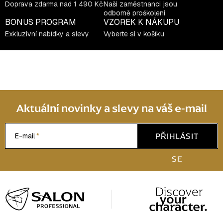
Doprava zdarma nad 1 490 Kč
Naši zaměstnanci jsou
odborně proškoleni
BONUS PROGRAM
VZOREK K NÁKUPU
Exkluzivní nabídky a slevy
Vyberte si v košíku
Aktuální novinky a slevy na váš e-mail
PŘIHLÁSIT
E-mail
SE
Z
á
p