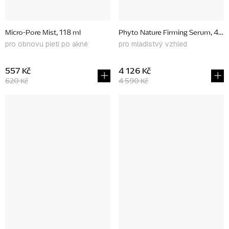
Micro-Pore Mist, 118 ml
Phyto Nature Firming Serum, 40 
pro obnovu pleti po akné
pro mladistvý vzhled
557 Kč
4 126 Kč
620 Kč
4 590 Kč