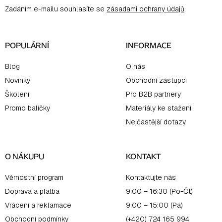
a
Zadáním e-mailu souhlasíte se
zásadami ochrany údajů
.
t
í
POPULÁRNÍ
INFORMACE
Blog
O nás
Novinky
Obchodní zástupci
Školení
Pro B2B partnery
Promo balíčky
Materiály ke stažení
Nejčastější dotazy
O NÁKUPU
KONTAKT
Věrnostní program
Kontaktujte nás
Doprava a platba
9:00 – 16:30 (Po-Čt)
Vrácení a reklamace
9:00 – 15:00 (Pá)
Obchodní podmínky
(+420) 724 165 994