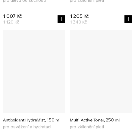
pro úlevu od suchosti
pro zklidnění pleti
1 007 Kč
1 205 Kč
1 120 Kč
1 340 Kč
Antioxidant HydraMist, 150 ml
Multi-Active Toner, 250 ml
pro osvěžení a hydrataci
pro zklidnění pleti