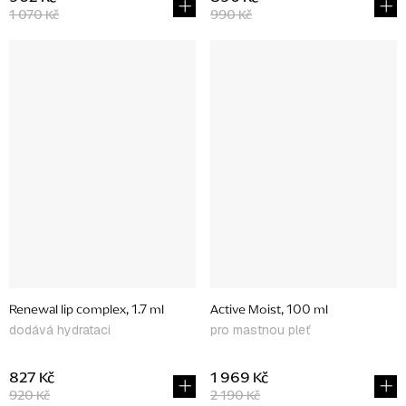
1 070 Kč
990 Kč
Renewal lip complex, 1.7 ml
Active Moist, 100 ml
dodává hydrataci
pro mastnou pleť
827 Kč
1 969 Kč
920 Kč
2 190 Kč