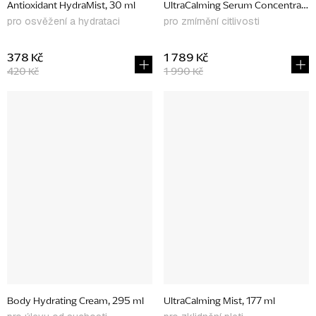
Antioxidant HydraMist, 30 ml
UltraCalming Serum Concentrate,
pro osvěžení a hydrataci
pro zmírnění citlivosti
378 Kč
1 789 Kč
420 Kč
1 990 Kč
Body Hydrating Cream, 295 ml
UltraCalming Mist, 177 ml