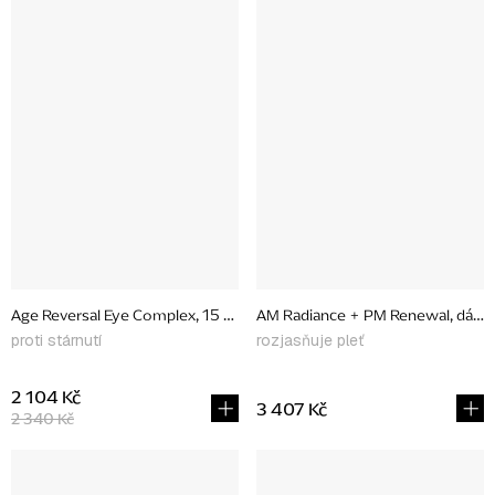
Age Reversal Eye Complex, 15 ml
AM Radiance + PM Renewal, dárko
proti stárnutí
rozjasňuje pleť
2 104 Kč
3 407 Kč
2 340 Kč