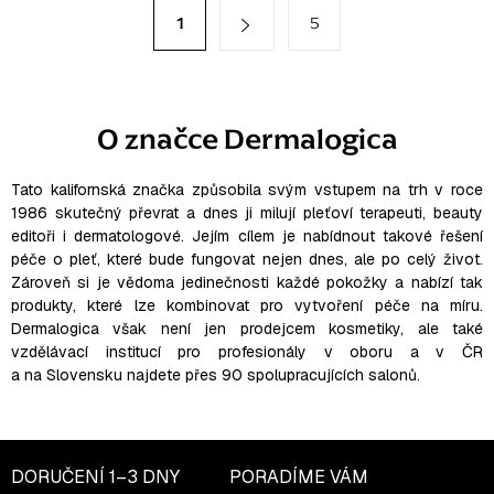
á
S
1
5
t
d
r
a
á
c
n
k
í
O značce Dermalogica
o
p
v
r
á
v
Tato kalifornská značka způsobila svým vstupem na trh v roce
n
í
1986 skutečný převrat a dnes ji milují pleťoví terapeuti, beauty
k
editoři i dermatologové. Jejím cílem je nabídnout takové řešení
y
péče o pleť, které bude fungovat nejen dnes, ale po celý život.
v
Zároveň si je vědoma jedinečnosti každé pokožky a nabízí tak
ý
produkty, které lze kombinovat pro vytvoření péče na míru.
p
Dermalogica však není jen prodejcem kosmetiky, ale také
i
vzdělávací institucí pro profesionály v oboru a v ČR
s
a na Slovensku najdete přes 90 spolupracujících salonů.
u
DORUČENÍ
1–3 DNY
PORADÍME VÁM