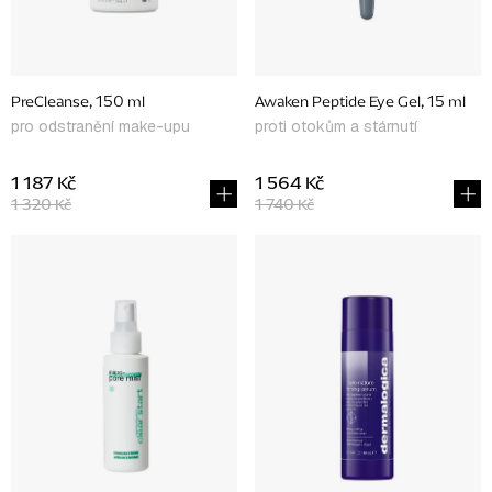
o
d
u
PreCleanse, 150 ml
Awaken Peptide Eye Gel, 15 ml
k
pro odstranění make-upu
proti otokům a stárnutí
t
ů
1 187 Kč
1 564 Kč
1 320 Kč
1 740 Kč