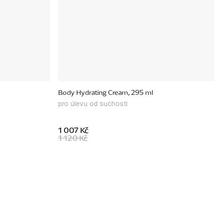
Body Hydrating Cream, 295 ml
pro úlevu od suchosti
1 007 Kč
1 120 Kč