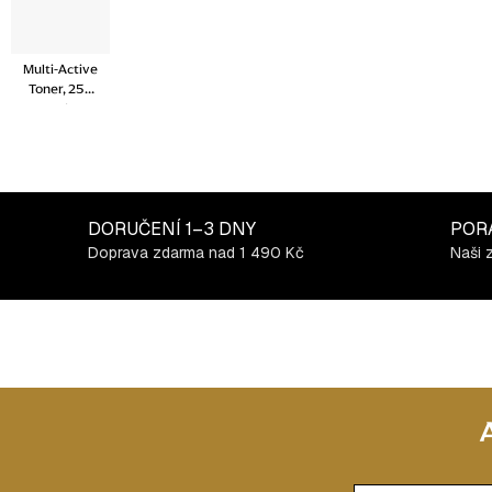
Multi-Active
Toner, 250
ml
DORUČENÍ
1–3 DNY
POR
Doprava zdarma nad 1 490 Kč
Naši 