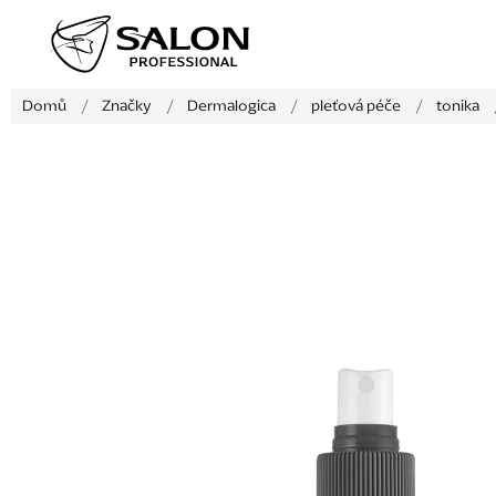
Přejít
na
obsah
Domů
/
Značky
/
Dermalogica
/
pleťová péče
/
tonika