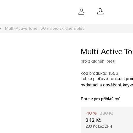
NÁKUPNÍ
KOŠÍK
/
Multi-Active Toner, 50 ml
pro zklidnění pleti
Multi-Active To
pro zklidnění pleti
Kód produktu:
1566
Lehké pleťové tonikum pomá
hydrataci a osvěžení, kdyko
Pouze pro přihlášené
-10 %
380 Kč
342 Kč
283 Kč bez DPH
Měrná