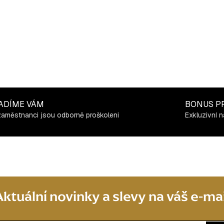
ADÍME VÁM
BONUS P
zaměstnanci jsou odborně proškoleni
Exkluzivní n
Aktuální novinky a slevy na váš e-mai