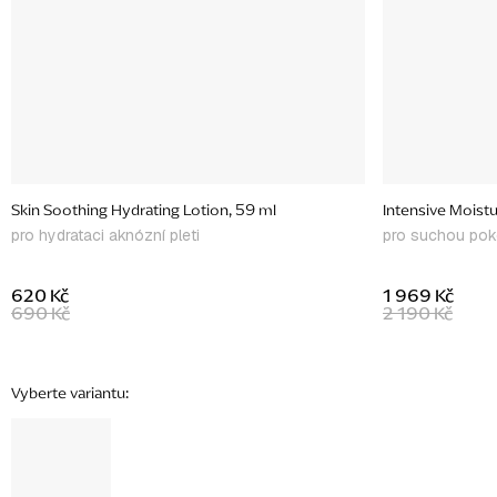
Skin Soothing Hydrating Lotion, 59 ml
Intensive Moist
pro hydrataci aknózní pleti
pro suchou po
620 Kč
1 969 Kč
690 Kč
2 190 Kč