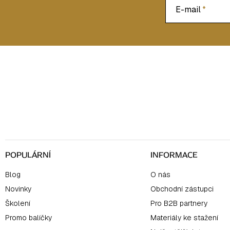
E-mail
Z
á
p
a
t
í
POPULÁRNÍ
INFORMACE
Blog
O nás
Novinky
Obchodní zástupci
Školení
Pro B2B partnery
Promo balíčky
Materiály ke stažení