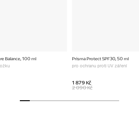
ure Balance, 100 ml
Prisma Protect SPF30, 50 ml
kožku
pro ochranu proti UV záření
1 879 Kč
2 090 Kč