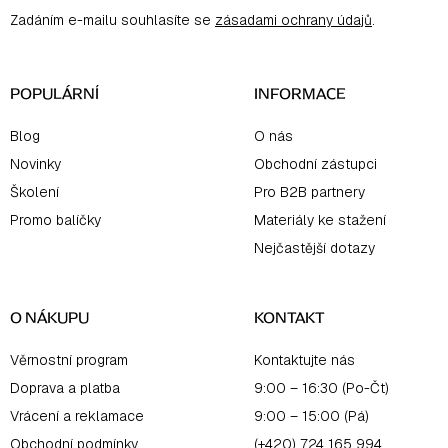
a
Zadáním e-mailu souhlasíte se
zásadami ochrany údajů
.
t
í
POPULÁRNÍ
INFORMACE
Blog
O nás
Novinky
Obchodní zástupci
Školení
Pro B2B partnery
Promo balíčky
Materiály ke stažení
Nejčastější dotazy
O NÁKUPU
KONTAKT
Věrnostní program
Kontaktujte nás
Doprava a platba
9:00 – 16:30 (Po-Čt)
Vrácení a reklamace
9:00 – 15:00 (Pá)
Obchodní podmínky
(+420) 724 165 994