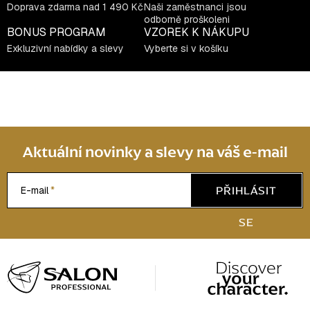
Doprava zdarma nad 1 490 Kč
Naši zaměstnanci jsou
odborně proškoleni
BONUS PROGRAM
VZOREK K NÁKUPU
Exkluzivní nabídky a slevy
Vyberte si v košíku
Aktuální novinky a slevy na váš e-mail
PŘIHLÁSIT
E-mail
SE
Z
á
p