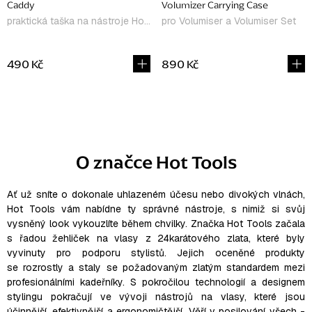
Caddy
Volumizer Carrying Case
praktická taška na nástroje Hot Tools
pro Volumiser a Volumiser Set
490 Kč
890 Kč
O
v
l
O značce Hot Tools
á
d
a
Ať už sníte o dokonale uhlazeném účesu nebo divokých vlnách,
Hot Tools vám nabídne ty správné nástroje, s nimiž si svůj
c
vysněný look vykouzlíte během chvilky.
Značka Hot Tools začala
í
s řadou žehliček na vlasy z 24karátového zlata, které byly
p
vyvinuty pro podporu stylistů. Jejich oceněné produkty
r
se rozrostly a staly se požadovaným zlatým standardem mezi
v
profesionálními kadeřníky. S pokročilou technologií a designem
k
stylingu pokračují ve vývoji nástrojů na vlasy, které jsou
účinnější, efektivnější a ergonomičtější. Věří v posilování všech -