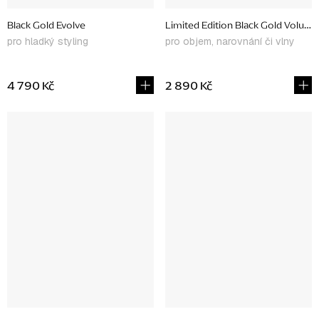
Black Gold Evolve
Limited Edition Black Gold Volumi
pro hladký styling
pro objem, narovnání či vlny
4 790 Kč
2 890 Kč