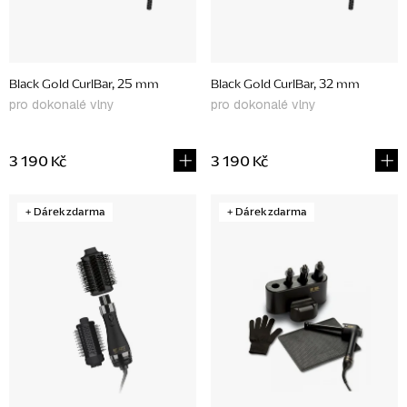
o
d
u
Black Gold CurlBar, 25 mm
Black Gold CurlBar, 32 mm
k
pro dokonalé vlny
pro dokonalé vlny
t
ů
3 190 Kč
3 190 Kč
+ Dárek zdarma
+ Dárek zdarma