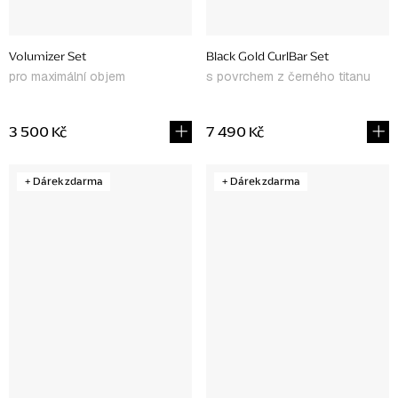
Volumizer Set
Black Gold CurlBar Set
pro maximální objem
s povrchem z černého titanu
3 500 Kč
7 490 Kč
+ Dárek zdarma
+ Dárek zdarma