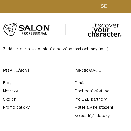
SE
Z
á
p
a
Zadáním e-mailu souhlasíte se
zásadami ochrany údajů
.
t
í
POPULÁRNÍ
INFORMACE
Blog
O nás
Novinky
Obchodní zástupci
Školení
Pro B2B partnery
Promo balíčky
Materiály ke stažení
Nejčastější dotazy