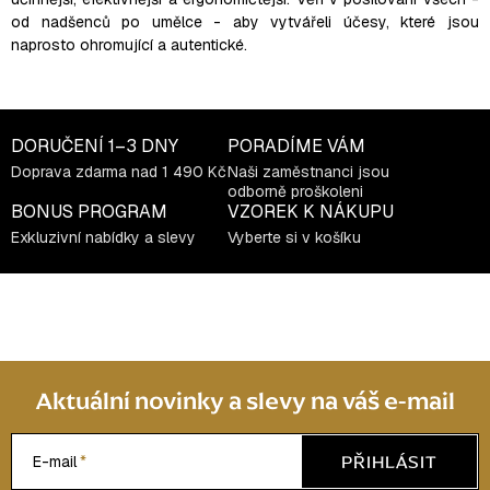
y
od nadšenců po umělce - aby vytvářeli účesy, které jsou
v
naprosto ohromující a autentické.
ý
p
i
s
DORUČENÍ
1–3 DNY
PORADÍME VÁM
u
Doprava zdarma nad 1 490 Kč
Naši zaměstnanci jsou
odborně proškoleni
BONUS PROGRAM
VZOREK K NÁKUPU
Exkluzivní nabídky a slevy
Vyberte si v košíku
Aktuální novinky a slevy na váš e-mail
PŘIHLÁSIT
E-mail