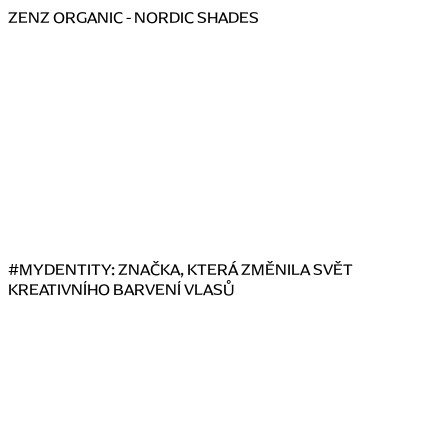
á
ZENZ ORGANIC - NORDIC SHADES
n
k
ů
#MYDENTITY: ZNAČKA, KTERÁ ZMĚNILA SVĚT
KREATIVNÍHO BARVENÍ VLASŮ