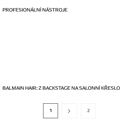
PROFESIONÁLNÍ NÁSTROJE
BALMAIN HAIR: Z BACKSTAGE NA SALONNÍ KŘESLO
O
S
1
2
t
v
r
l
á
á
n
k
d