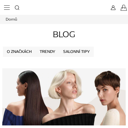
Přejít
na
obsah
Domů
BLOG
O ZNAČKÁCH
TRENDY
SALONNÍ TIPY
V
ý
p
i
s
č
l