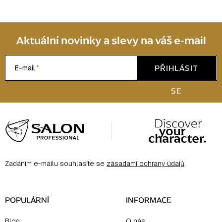
o
a
v
c
á
í
n
Aktuální novinky a slevy na váš e-mail
í
p
r
v
PŘIHLÁSIT
E-mail
k
y
SE
v
Z
ý
á
p
p
i
s
a
u
Zadáním e-mailu souhlasíte se
zásadami ochrany údajů
.
t
í
POPULÁRNÍ
INFORMACE
Blog
O nás