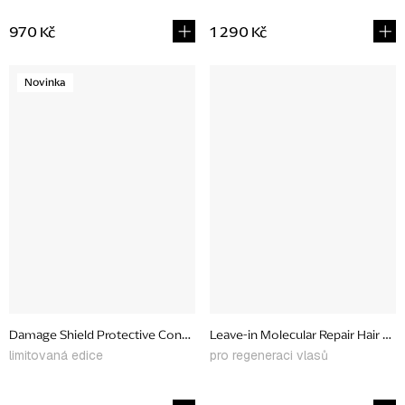
970 Kč
1 290 Kč
Novinka
Damage Shield Protective Conditioner, 473 ml
Leave-in Molecular Repair Hair Mas
limitovaná edice
pro regeneraci vlasů