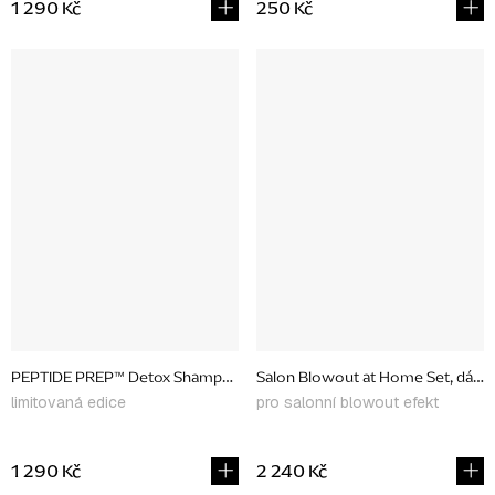
1 290 Kč
250 Kč
PEPTIDE PREP™ Detox Shampoo, 473 ml
Salon Blowout at Home Set, dárko
limitovaná edice
pro salonní blowout efekt
1 290 Kč
2 240 Kč