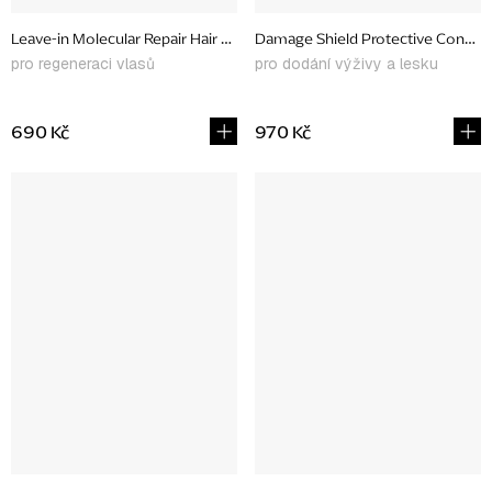
Leave-in Molecular Repair Hair Mask, 15 ml
Damage Shield Protective Conditi
pro regeneraci vlasů
pro dodání výživy a lesku
690 Kč
970 Kč