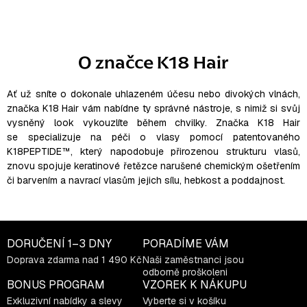
O
v
l
O značce K18 Hair
á
d
a
Ať už sníte o dokonale uhlazeném účesu nebo divokých vlnách,
značka K18 Hair vám nabídne ty správné nástroje, s nimiž si svůj
c
vysněný look vykouzlíte během chvilky.
Značka K18 Hair
í
se specializuje na péči o vlasy pomocí patentovaného
p
K18PEPTIDE™, který napodobuje přirozenou strukturu vlasů,
r
znovu spojuje keratinové řetězce narušené chemickým ošetřením
v
či barvením a navrací vlasům jejich sílu, hebkost a poddajnost.
k
y
v
ý
DORUČENÍ
1–3 DNY
PORADÍME VÁM
p
Doprava zdarma nad 1 490 Kč
Naši zaměstnanci jsou
odborně proškoleni
i
BONUS PROGRAM
VZOREK K NÁKUPU
s
Exkluzivní nabídky a slevy
Vyberte si v košíku