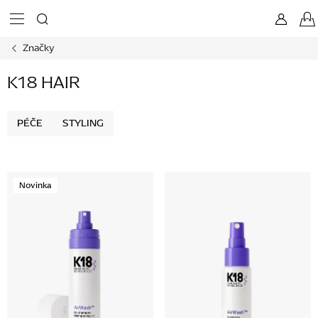
Přejít
na
obsah
Značky
K18 HAIR
PÉČE
STYLING
V
Novinka
ý
p
i
s
p
r