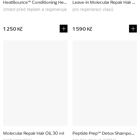
HeatBounce™ Conditioning Heat Protectant, 118 ml
Leave-in Molecular Repair Hair Ma
chrání před teplem a regeneruje
pro regeneraci vlasů
1 250 Kč
1 590 Kč
Molecular Repair Hair Oil, 30 ml
Peptide Prep™ Detox Shampoo, 2