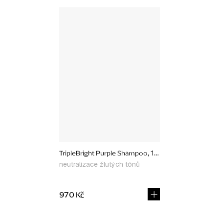
TripleBright Purple Shampoo, 125 ml
neutralizace žlutých tónů
970 Kč