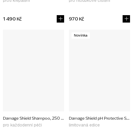
proti krepatění
pro hloubkové čištění
1 490 Kč
970 Kč
Novinka
Damage Shield Shampoo, 250 ml
Damage Shield pH Protective Sha
pro každodenní péči
limitovaná edice