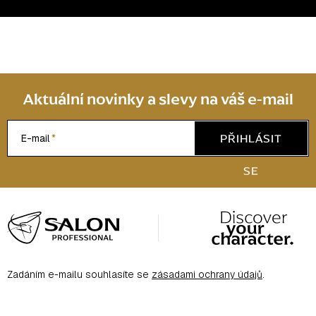
u
Aktuální novinky a slevy na váš e-mail
PŘIHLÁSIT
E-mail
SE
Z
á
p
a
Zadáním e-mailu souhlasíte se
zásadami ochrany údajů
.
t
í