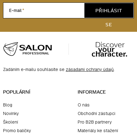
p
PŘIHLÁSIT
E-mail
i
s
SE
u
Z
á
p
a
Zadáním e-mailu souhlasíte se
zásadami ochrany údajů
.
t
í
POPULÁRNÍ
INFORMACE
Blog
O nás
Novinky
Obchodní zástupci
Školení
Pro B2B partnery
Promo balíčky
Materiály ke stažení