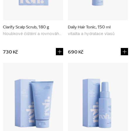
o
d
u
Clarify Scalp Scrub, 180 g
Daily Hair Tonic, 150 ml
k
hloubkové čištění a rovnováha pokožky
vitalita a hydratace vlasů
t
ů
730 Kč
690 Kč