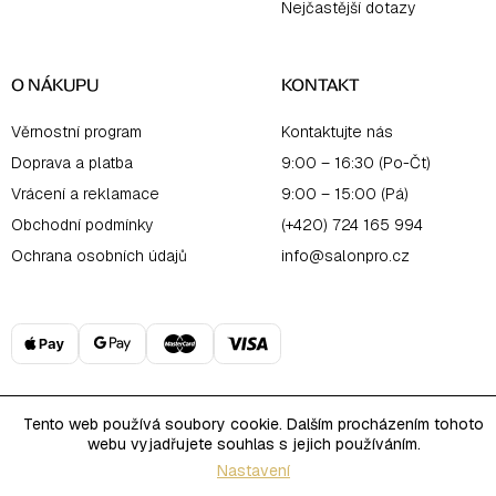
Nejčastější dotazy
O NÁKUPU
KONTAKT
Věrnostní program
Kontaktujte nás
Doprava a platba
9:00 – 16:30 (Po-Čt)
Vrácení a reklamace
9:00 – 15:00 (Pá)
Obchodní podmínky
(+420) 724 165 994
Ochrana osobních údajů
info@salonpro.cz
Tento web používá soubory cookie. Dalším procházením tohoto
Copyright 2026
PRO Salon Online
. Všechna práva vyhrazena.
webu vyjadřujete souhlas s jejich používáním.
Upravit nastavení cookies
Vytvořil Shoptet
Nastavení