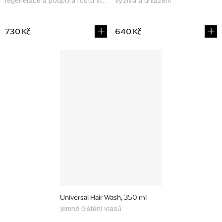
regenerace a podpora růstu vlasů
výživa a uhlazení
730 Kč
640 Kč
Universal Hair Wash, 350 ml
jemné čištění vlasů