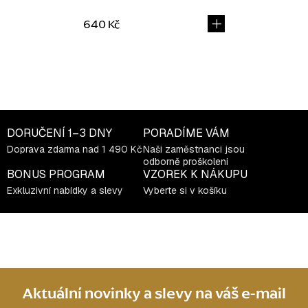
640 Kč
O
v
l
á
DORUČENÍ
1–3 DNY
PORADÍME VÁM
d
Doprava zdarma nad 1 490 Kč
Naši zaměstnanci jsou
a
odborně proškoleni
c
BONUS PROGRAM
VZOREK K NÁKUPU
í
Exkluzivní nabídky a slevy
Vyberte si v košíku
p
r
v
k
y
v
Aktuální novinky a slevy na váš e-mail
ý