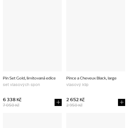
Pin Set Gold, limitovaná edice
Pince a Cheveux Black, large
set vlasových spon
vlasový klip
6 338 Kč
2 652 Kč
7 050 Kč
2 950 Kč