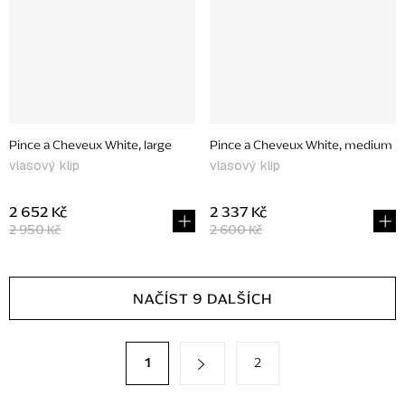
Pince a Cheveux White, large
Pince a Cheveux White, medium
vlasový klip
vlasový klip
2 652 Kč
2 337 Kč
2 950 Kč
2 600 Kč
O
NAČÍST 9 DALŠÍCH
v
l
á
S
1
2
t
d
r
a
á