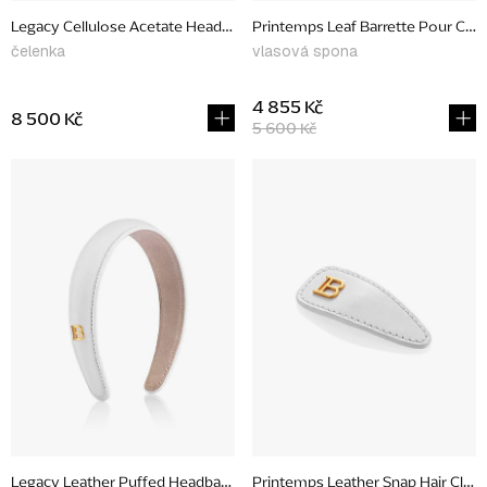
u
Legacy Cellulose Acetate Headband, white
Printemps Leaf Barrette Pour Chev
k
čelenka
vlasová spona
t
ů
4 855 Kč
8 500 Kč
5 600 Kč
Legacy Leather Puffed Headband, white
Printemps Leather Snap Hair Clip, 