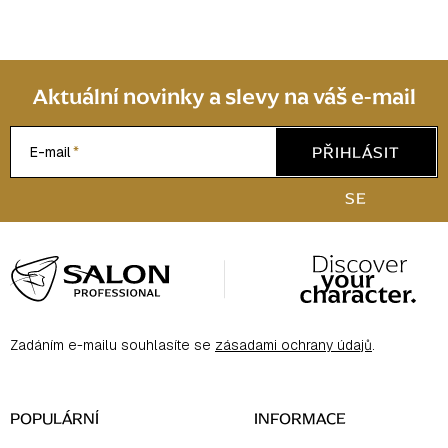
Aktuální novinky a slevy na váš e-mail
PŘIHLÁSIT
E-mail
SE
Z
á
p
a
Zadáním e-mailu souhlasíte se
zásadami ochrany údajů
.
t
í
POPULÁRNÍ
INFORMACE