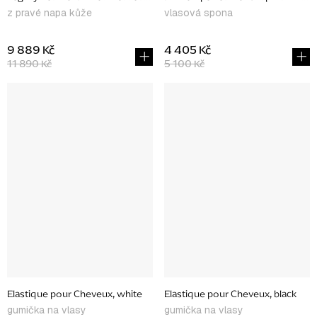
z pravé napa kůže
vlasová spona
9 889 Kč
4 405 Kč
11 890 Kč
5 100 Kč
Elastique pour Cheveux, white
Elastique pour Cheveux, black
gumička na vlasy
gumička na vlasy