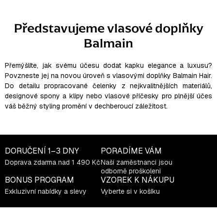
c
n
k
í
Představujeme vlasové doplňky
o
p
v
Balmain
r
á
v
n
í
k
Přemýšlíte, jak svému účesu dodat kapku elegance a luxusu?
y
Povzneste jej na novou úroveň s vlasovými doplňky Balmain Hair.
v
Do detailu propracované čelenky z nejkvalitnějších materiálů,
designové spony a klipy nebo vlasové příčesky pro plnější účes
ý
váš běžný styling promění v dechberoucí záležitost.
p
i
s
u
DORUČENÍ
1–3 DNY
PORADÍME VÁM
Doprava zdarma nad 1 490 Kč
Naši zaměstnanci jsou
odborně proškoleni
BONUS PROGRAM
VZOREK K NÁKUPU
Exkluzivní nabídky a slevy
Vyberte si v košíku