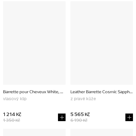
Barrette pour Cheveux White, medium
Leather Barrette Cosmic Sapphire,
vlasový klip
z pravé kůže
1 214 Kč
5 565 Kč
1 350 Kč
6 190 Kč