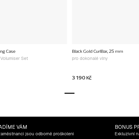
ing Case
Black Gold CurlBar, 25 mm
 Volumiser Set
pro dokonalé vlny
3 190 Kč
ADÍME VÁM
BONUS P
zaměstnanci jsou odborně proškoleni
Exkluzivní n