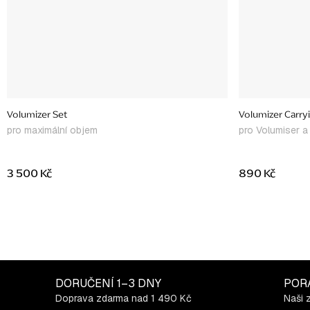
Volumizer Set
Volumizer Carry
pro maximální objem
pro Volumiser a
3 500 Kč
890 Kč
DORUČENÍ
1–3 DNY
POR
Doprava zdarma nad 1 490 Kč
Naši 