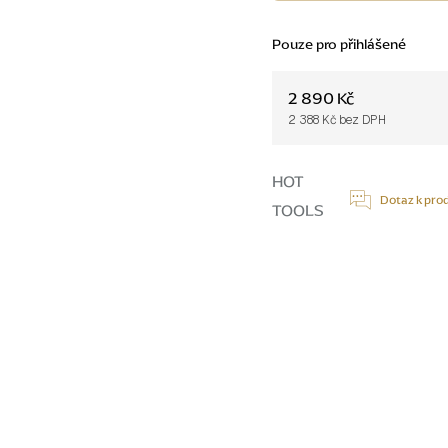
Pouze pro přihlášené
2 890 Kč
2 388 Kč bez DPH
Měrná
cena:
HOT
Dotaz k pro
TOOLS