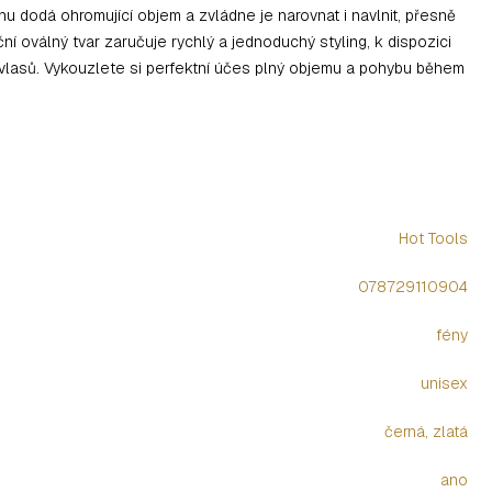
u dodá ohromující objem a zvládne je narovnat i navlnit, přesně
ční oválný tvar zaručuje rychlý a jednoduchý styling, k dispozici
ání vlasů. Vykouzlete si perfektní účes plný objemu a pohybu během
Hot Tools
078729110904
fény
unisex
černá, zlatá
ano