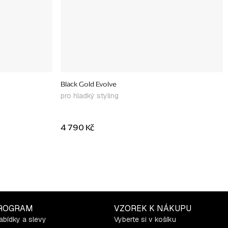
Black Gold Evolve
pro hladký styling
4 790 Kč
ROGRAM
VZOREK K NÁKUPU
abídky a slevy
Vyberte si v košíku