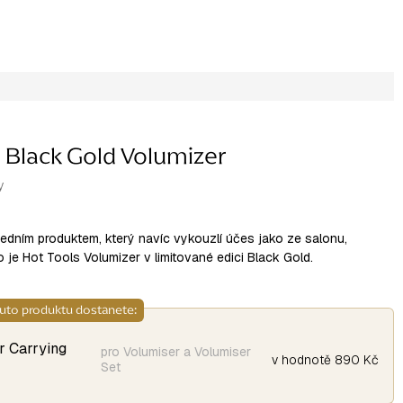
n Black Gold Volumizer
y
 jedním produktem, který navíc vykouzlí účes jako ze salonu,
 je Hot Tools Volumizer v limitované edici Black Gold.
uto produktu dostanete:
r Carrying
pro Volumiser a Volumiser
v hodnotě 890 Kč
Set