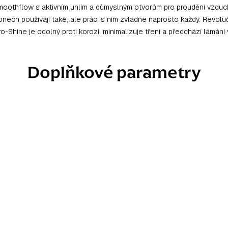
Smoothflow s aktivním uhlím a důmyslným otvorům pro proudění vzduch
salonech používají také, ale práci s ním zvládne naprosto každý. Revolu
icro-Shine je odolný proti korozi, minimalizuje tření a předchází lám
Doplňkové parametry