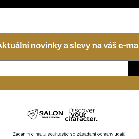
Aktuální novinky a slevy na váš e-mai
Zadáním e-mailu souhlasíte se
zásadami ochrany údajů
.