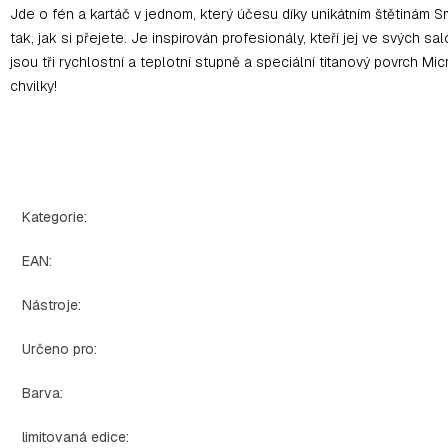
Jde o fén a kartáč v jednom, který účesu díky unikátním štětinám 
tak, jak si přejete. Je inspirován profesionály, kteří jej ve svých 
jsou tři rychlostní a teplotní stupně a speciální titanový povrch M
chvilky!
Kategorie
:
EAN
:
Nástroje
:
Určeno pro
:
Barva
:
limitovaná edice
: