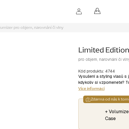
NÁKUPNÍ
KOŠÍK
olumizer
pro objem, narovnání či vlny
Limited Editio
pro objem, narovnání či vln
Kód produktu:
4744
Vysušení a styling vlasů s
kdykoliv si vzpomenete? To
Více informací
Zdarma od nás k tom
+ Volumize
Case