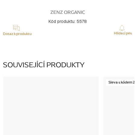
Měrná
cena:
ZENZ ORGANIC
Kód produktu:
5578
Hlídací pes
Dotaz k produktu
SOUVISEJÍCÍ PRODUKTY
Sleva s kódem 