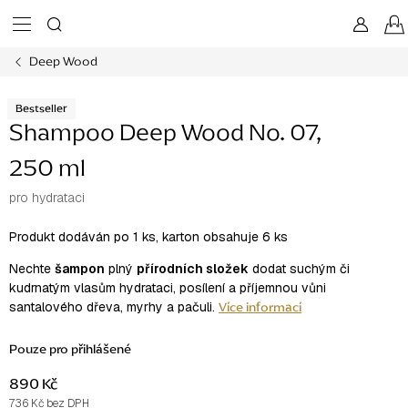
Přejít
na
obsah
Deep Wood
Bestseller
Shampoo Deep Wood No. 07,
250 ml
pro hydrataci
Produkt dodáván po 1 ks, karton obsahuje 6 ks
Nechte
šampon
plný
přírodních složek
dodat suchým či
kudrnatým vlasům hydrataci, posílení a příjemnou vůni
Více informací
santalového dřeva, myrhy a pačuli.
Pouze pro přihlášené
890 Kč
736 Kč bez DPH