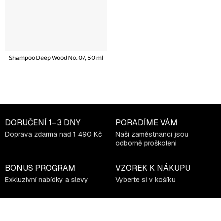
Shampoo Deep Wood No. 07, 50 ml
DORUČENÍ
1–3 DNY
PORADÍME VÁM
Doprava zdarma nad 1 490 Kč
Naši zaměstnanci jsou
odborně proškoleni
BONUS PROGRAM
VZOREK K NÁKUPU
Exkluzivní nabídky a slevy
Vyberte si v košíku