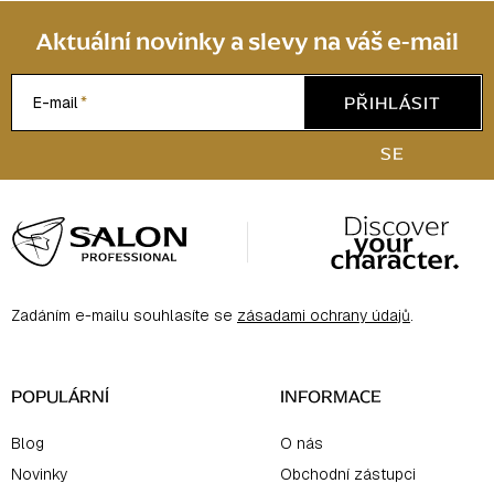
Aktuální novinky a slevy na váš e-mail
PŘIHLÁSIT
E-mail
SE
Z
á
p
a
Zadáním e-mailu souhlasíte se
zásadami ochrany údajů
.
t
í
POPULÁRNÍ
INFORMACE
Blog
O nás
Novinky
Obchodní zástupci