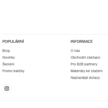
á
p
a
t
í
POPULÁRNÍ
INFORMACE
Blog
O nás
Novinky
Obchodní zástupci
Školení
Pro B2B partnery
Promo balíčky
Materiály ke stažení
Nejčastější dotazy