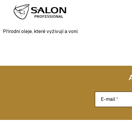
Přejít
Domů
/
Slovník pojmů
/
Esenciální oleje
na
ESENCIÁLNÍ OLEJE
obsah
Přírodní oleje, které vyživují a voní.
E-mail
Z