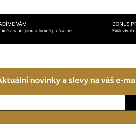
ADÍME VÁM
BONUS P
zaměstnanci jsou odborně proškoleni
Exkluzivní n
Aktuální novinky a slevy na váš e-mai