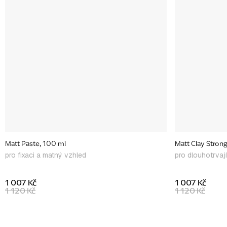
Matt Paste, 100 ml
Matt Clay Stron
pro fixaci a matný vzhled
pro dlouhotrvajíc
1 007 Kč
1 007 Kč
1 120 Kč
1 120 Kč