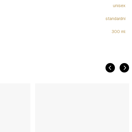
unisex
standardní
300 ml