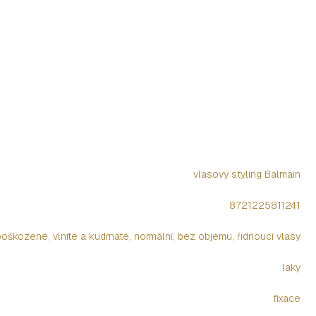
vlasový styling Balmain
8721225811241
oškozené, vlnité a kudrnaté, normální, bez objemu, řídnoucí vlasy
laky
fixace