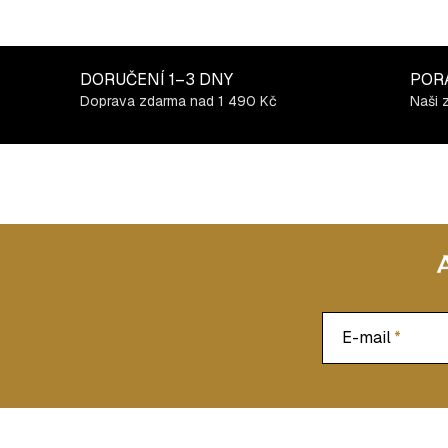
DORUČENÍ
1–3 DNY
POR
Doprava zdarma nad 1 490 Kč
Naši 
E-mail
Z