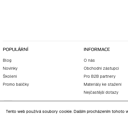
á
p
a
t
í
POPULÁRNÍ
INFORMACE
Blog
O nás
Novinky
Obchodní zástupci
Školení
Pro B2B partnery
Promo balíčky
Materiály ke stažení
Nejčastější dotazy
Tento web používá soubory cookie. Dalším procházením tohoto we