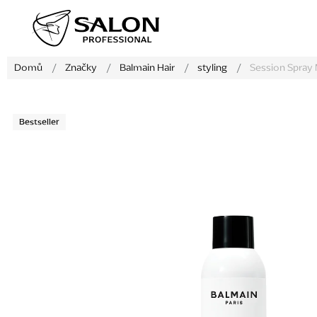
Přejít
na
obsah
Domů
/
Značky
/
Balmain Hair
/
styling
/
Session Spray
Bestseller