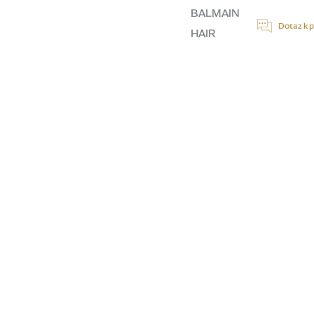
cena:
BALMAIN
Dotaz k 
HAIR