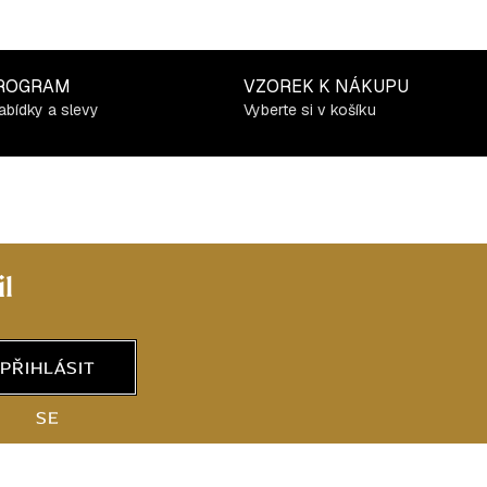
ROGRAM
VZOREK K NÁKUPU
abídky a slevy
Vyberte si v košíku
l
PŘIHLÁSIT
SE