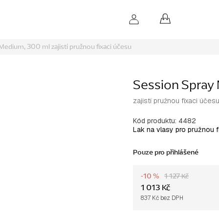
NÁKUPNÍ
KOŠÍK
 Medium, 300 ml
zajistí pružnou fixaci účesu
Session Spray
zajistí pružnou fixaci účes
Kód produktu:
4482
Lak na vlasy pro pružnou f
Pouze pro přihlášené
-10 %
1 127 Kč
1 013 Kč
837 Kč bez DPH
Měrná