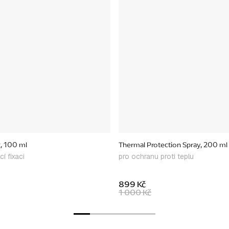
g, 100 ml
Thermal Protection Spray, 200 ml
í fixaci
pro ochranu proti teplu
899 Kč
1 000 Kč