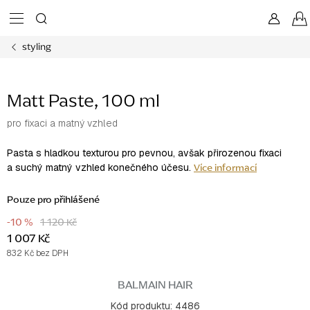
Přejít
na
obsah
styling
Matt Paste, 100 ml
pro fixaci a matný vzhled
Pasta s hladkou texturou pro pevnou, avšak přirozenou fixaci
Více informací
a suchý matný vzhled konečného účesu.
Pouze pro přihlášené
-10 %
1 120 Kč
1 007 Kč
832 Kč bez DPH
Měrná
cena:
BALMAIN HAIR
Kód produktu:
4486