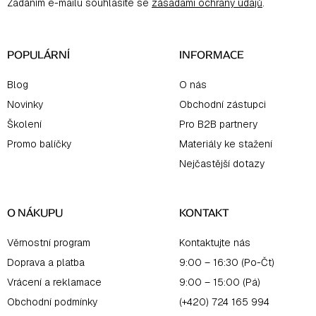
Zadáním e-mailu souhlasíte se
zásadami ochrany údajů
.
t
í
POPULÁRNÍ
INFORMACE
Blog
O nás
Novinky
Obchodní zástupci
Školení
Pro B2B partnery
Promo balíčky
Materiály ke stažení
Nejčastější dotazy
O NÁKUPU
KONTAKT
Věrnostní program
Kontaktujte nás
Doprava a platba
9:00 – 16:30 (Po-Čt)
Vrácení a reklamace
9:00 – 15:00 (Pá)
Obchodní podmínky
(+420) 724 165 994