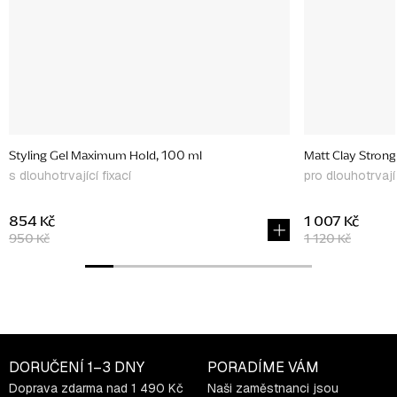
Styling Gel Maximum Hold, 100 ml
Matt Clay Strong
s dlouhotrvající fixací
pro dlouhotrvajíc
854 Kč
1 007 Kč
950 Kč
1 120 Kč
DORUČENÍ
1–3 DNY
PORADÍME VÁM
Doprava zdarma nad 1 490 Kč
Naši zaměstnanci jsou