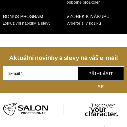
odborně proškoleni
BONUS PROGRAM
VZOREK K NÁKUPU
Exkluzivní nabídky a slevy
Vyberte si v košíku
Aktuální novinky a slevy na váš e-mail
PŘIHLÁSIT
E-mail
SE
Z
á
p
a