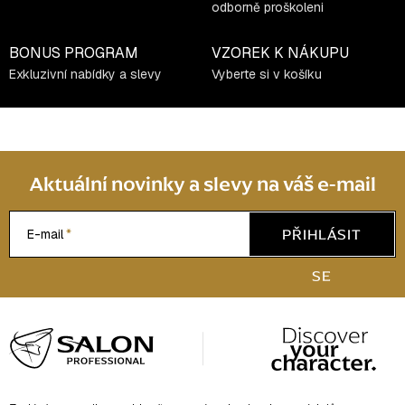
odborně proškoleni
BONUS PROGRAM
VZOREK K NÁKUPU
Exkluzivní nabídky a slevy
Vyberte si v košíku
Aktuální novinky a slevy na váš e-mail
PŘIHLÁSIT
E-mail
SE
Z
á
p
a