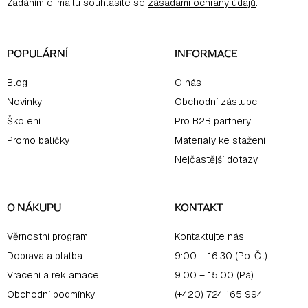
Zadáním e-mailu souhlasíte se
zásadami ochrany údajů
.
t
í
POPULÁRNÍ
INFORMACE
Blog
O nás
Novinky
Obchodní zástupci
Školení
Pro B2B partnery
Promo balíčky
Materiály ke stažení
Nejčastější dotazy
O NÁKUPU
KONTAKT
Věrnostní program
Kontaktujte nás
Doprava a platba
9:00 – 16:30 (Po-Čt)
Vrácení a reklamace
9:00 – 15:00 (Pá)
Obchodní podmínky
(+420) 724 165 994