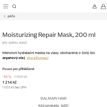
Přejít
na
obsah
péče
Moisturizing Repair Mask, 200 ml
pro výživu vlasů
Intenzivní hydratační maska na vlasy obohacená o čistý bio
Více informací
arganový olej
.
Pouze pro přihlášené
-10 %
1 350 Kč
1 214 Kč
1 003 Kč bez DPH
Měrná
cena:
BALMAIN HAIR
Kód produktu:
4451