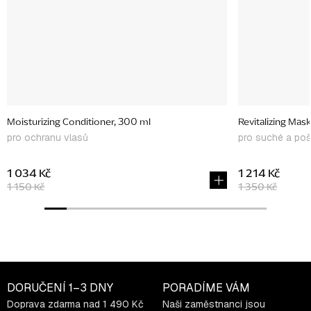
Moisturizing Conditioner, 300 ml
Revitalizing Mas
pro ochranu vlasů
pro suché a po
1 034 Kč
1 214 Kč
1 150 Kč
1 350 Kč
DORUČENÍ
1–3 DNY
PORADÍME VÁM
Doprava zdarma nad 1 490 Kč
Naši zaměstnanci jsou