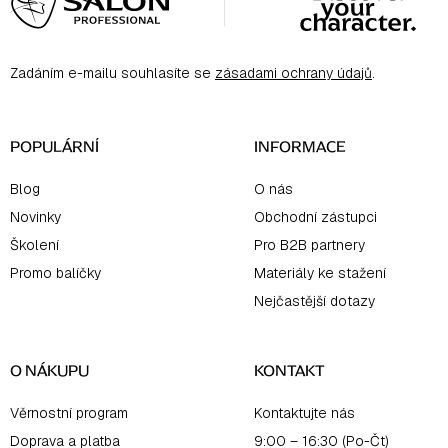
p
a
Zadáním e-mailu souhlasíte se
zásadami ochrany údajů
.
t
í
POPULÁRNÍ
INFORMACE
Blog
O nás
Novinky
Obchodní zástupci
Školení
Pro B2B partnery
Promo balíčky
Materiály ke stažení
Nejčastější dotazy
O NÁKUPU
KONTAKT
Věrnostní program
Kontaktujte nás
Doprava a platba
9:00 – 16:30 (Po-Čt)