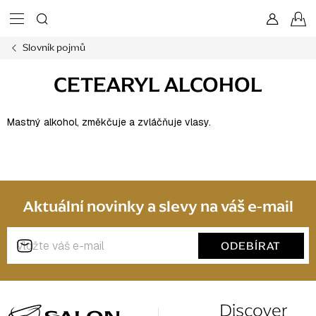
Přejít
N
na
obsah
Slovník pojmů
K
CETEARYL ALCOHOL
Mastný alkohol, změkčuje a zvláčňuje vlasy.
Aktuální novinky a slevy na váš e-mail
ODEBÍRAT
Z
á