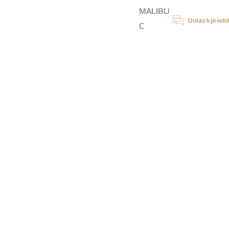
cena:
MALIBU
Dotaz k produ
C