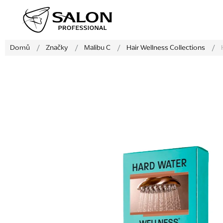
Přejít
na
obsah
Domů
/
Značky
/
Malibu C
/
Hair Wellness Collections
/