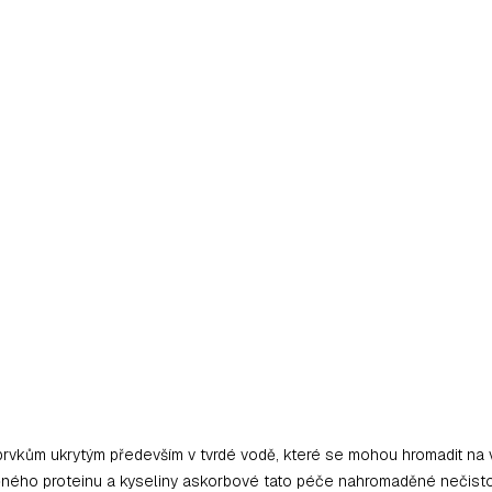
N
prvkům ukrytým především v tvrdé vodě, které se mohou hromadit na 
ého proteinu a kyseliny askorbové tato péče nahromaděné nečistoty 