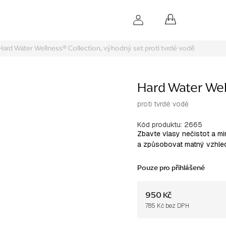
NÁKUPNÍ
KOŠÍK
Hard Water Wellness® Collection, výhodný set
proti tvrdé vodě
Hard Water Wel
proti tvrdé vodě
Kód produktu:
2665
Zbavte vlasy nečistot a mi
a způsobovat matný vzhled
Pouze pro přihlášené
950 Kč
785 Kč bez DPH
Měrná