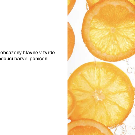
 obsaženy hlavně v tvrdé
ádoucí barvě, poničení