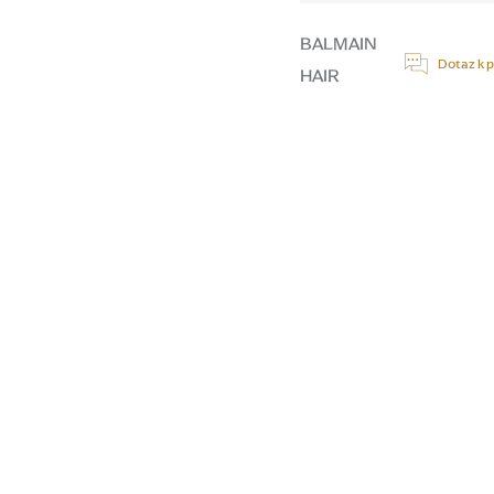
cena:
BALMAIN
Dotaz k 
HAIR