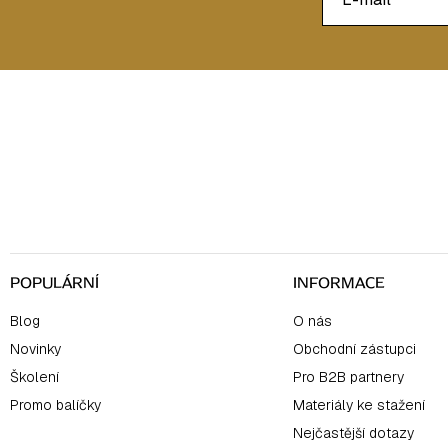
Z
á
p
a
t
í
POPULÁRNÍ
INFORMACE
Blog
O nás
Novinky
Obchodní zástupci
Školení
Pro B2B partnery
Promo balíčky
Materiály ke stažení
Nejčastější dotazy