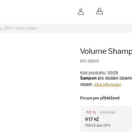
NÁKUPNÍ
KOŠÍK
o, 300 ml
pro objem
Volume Shamp
pro objem
Kód produktu:
5928
Šampon
pro dodání objemu
Více informací
objem.
Pouze pro přihlášené
-10 %
1 020 Kč
917 Kč
758 Kč bez DPH
Měrná