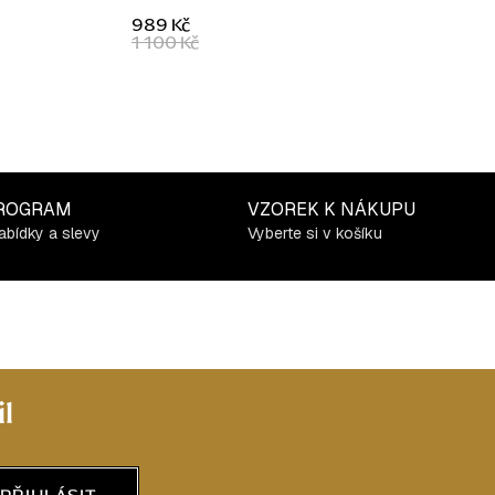
989 Kč
1 100 Kč
ROGRAM
VZOREK K NÁKUPU
abídky a slevy
Vyberte si v košíku
l