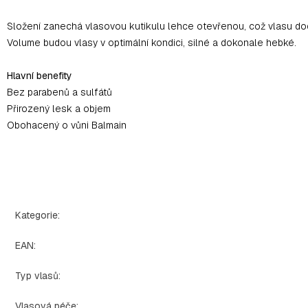
Složení zanechá vlasovou kutikulu lehce otevřenou, což vlasu d
Volume budou vlasy v optimální kondici, silné a dokonale hebké.
Hlavní benefity
Bez parabenů a sulfátů
Přirozený lesk a objem
Obohacený o vůni Balmain
Kategorie
:
EAN
:
Typ vlasů
:
Vlasová péče
: