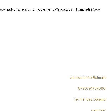
lasy nadýchané s plným objemem. Při používání kompletní řady
vlasová péče Balmain
8720791757090
jemné, bez objemu
šampony