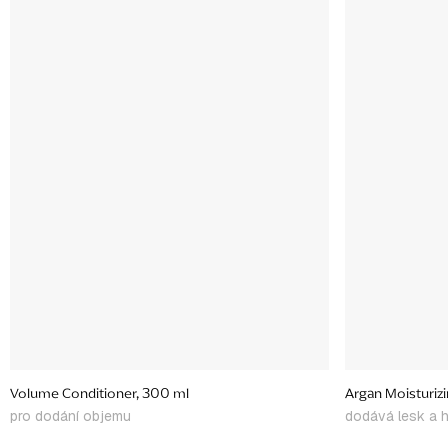
Volume Conditioner, 300 ml
Argan Moisturizi
pro dodání objemu
dodává lesk a h