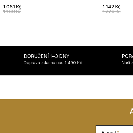
1 061 Kč
1 142 Kč
1 180 Kč
1 270 Kč
DORUČENÍ
1–3 DNY
POR
Doprava zdarma nad 1 490 Kč
Naši 
E-mail