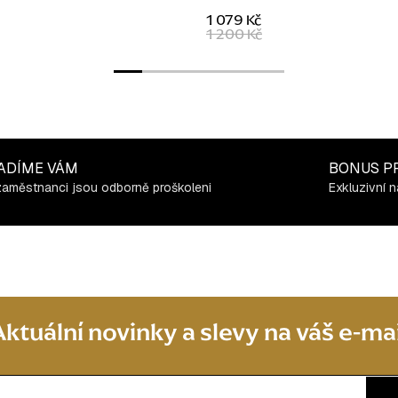
1 079 Kč
1 200 Kč
ADÍME VÁM
BONUS P
zaměstnanci jsou odborně proškoleni
Exkluzivní n
Aktuální novinky a slevy na váš e-mai