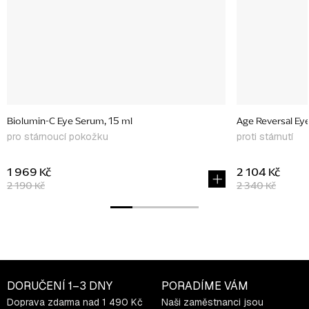
Biolumin-C Eye Serum, 15 ml
Age Reversal Ey
pro stárnoucí pokožku
proti stárnutí
1 969 Kč
2 104 Kč
2 190 Kč
2 340 Kč
DORUČENÍ
1–3 DNY
PORADÍME VÁM
Doprava zdarma nad 1 490 Kč
Naši zaměstnanci jsou