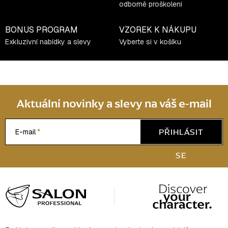
odborně proškoleni
BONUS PROGRAM
VZOREK K NÁKUPU
Exkluzivní nabídky a slevy
Vyberte si v košíku
Aktuální novinky a slevy na váš e-mail
PŘIHLÁSIT
E-mail
SE
Z
á
p
a