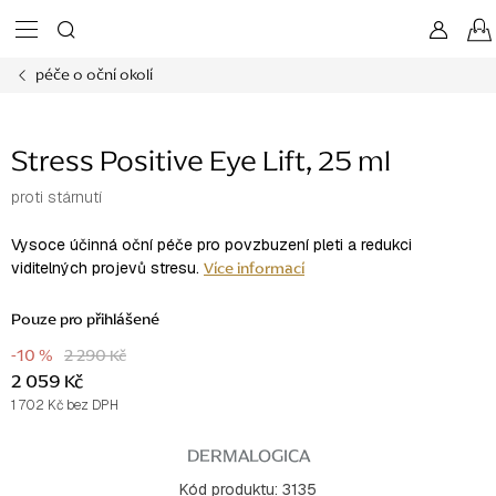
Přejít
na
obsah
péče o oční okolí
Stress Positive Eye Lift, 25 ml
proti stárnutí
Vysoce účinná oční péče pro povzbuzení pleti a redukci
Více informací
viditelných projevů stresu.
Pouze pro přihlášené
-10 %
2 290 Kč
2 059 Kč
1 702 Kč bez DPH
Měrná
cena:
DERMALOGICA
Kód produktu:
3135