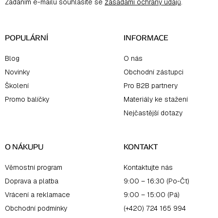
Zadáním e-mailu souhlasíte se
zásadami ochrany údajů
.
t
í
POPULÁRNÍ
INFORMACE
Blog
O nás
Novinky
Obchodní zástupci
Školení
Pro B2B partnery
Promo balíčky
Materiály ke stažení
Nejčastější dotazy
O NÁKUPU
KONTAKT
Věrnostní program
Kontaktujte nás
Doprava a platba
9:00 – 16:30 (Po-Čt)
Vrácení a reklamace
9:00 – 15:00 (Pá)
Obchodní podmínky
(+420) 724 165 994