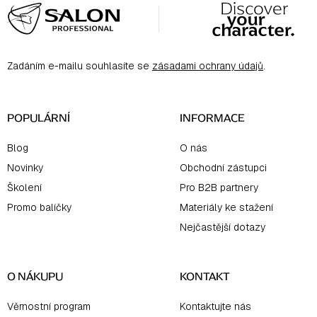
á
p
a
Zadáním e-mailu souhlasíte se
zásadami ochrany údajů
.
t
í
POPULÁRNÍ
INFORMACE
Blog
O nás
Novinky
Obchodní zástupci
Školení
Pro B2B partnery
Promo balíčky
Materiály ke stažení
Nejčastější dotazy
O NÁKUPU
KONTAKT
Věrnostní program
Kontaktujte nás