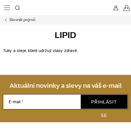
Přejít
na
obsah
Slovník pojmů
LIPID
Tuky a oleje, které udržují vlasy zdravé.
Aktuální novinky a slevy na váš e-mail
PŘIHLÁSIT
E-mail
SE
Z