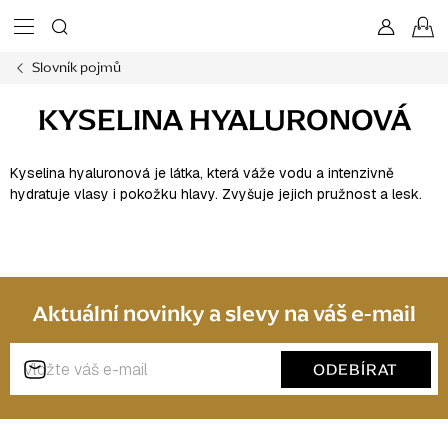
Přejít
N
na
obsah
Slovník pojmů
K
KYSELINA HYALURONOVÁ
Kyselina hyaluronová je látka, která váže vodu a intenzivně
hydratuje vlasy i pokožku hlavy. Zvyšuje jejich pružnost a lesk.
Aktuální novinky a slevy na váš e-mail
ODEBÍRAT
Z