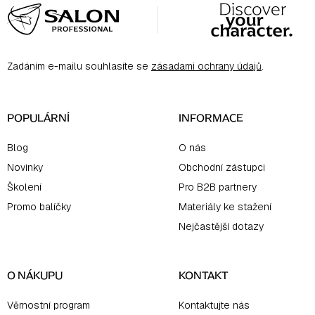
á
p
a
Zadáním e-mailu souhlasíte se
zásadami ochrany údajů
.
t
í
POPULÁRNÍ
INFORMACE
Blog
O nás
Novinky
Obchodní zástupci
Školení
Pro B2B partnery
Promo balíčky
Materiály ke stažení
Nejčastější dotazy
O NÁKUPU
KONTAKT
Věrnostní program
Kontaktujte nás