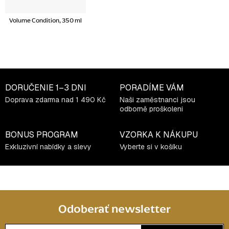
Volume Condition, 350 ml
DORUČENIE
1–3 DNI
PORADÍME VÁM
Doprava zdarma nad 1 490 Kč
Naši zaměstnanci jsou
odborně proškoleni
BONUS PROGRAM
VZORKA K NÁKUPU
Exkluzivní nabídky a slevy
Vyberte si v košíku
Odoberať newsletter