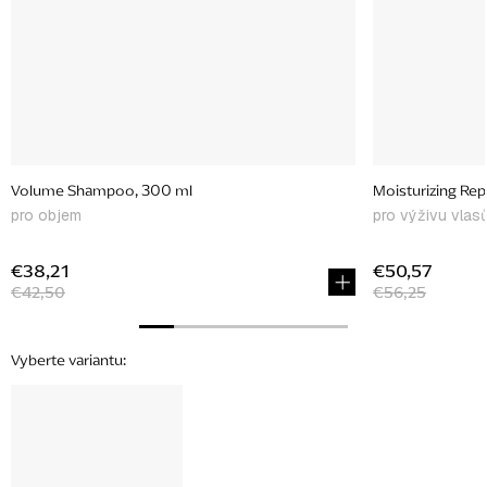
Volume Shampoo, 300 ml
Moisturizing Rep
pro objem
pro výživu vlas
€38,21
€50,57
€42,50
€56,25