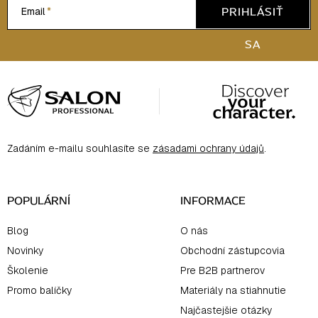
PRIHLÁSIŤ
Email
SA
Z
á
p
ä
Zadáním e-mailu souhlasíte se
zásadami ochrany údajů
.
t
i
e
POPULÁRNÍ
INFORMACE
Blog
O nás
Novinky
Obchodní zástupcovia
Školenie
Pre B2B partnerov
Promo balíčky
Materiály na stiahnutie
Najčastejšie otázky