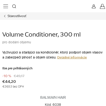
Prejsť
na
obsah
Starostlivosť
Volume Conditioner, 300 ml
pro dodání objemu
Vyživujúci a starájúci sa kondicionér, ktorý podporí objem vlasov
Detailné informácie
a zabezpečí plnosť a objem účesu.
Iba pre prihlásených
-10 %
€49,17
€44,20
€36,53 bez DPH
Jednotková
cena:
BALMAIN HAIR
Kód:
6038