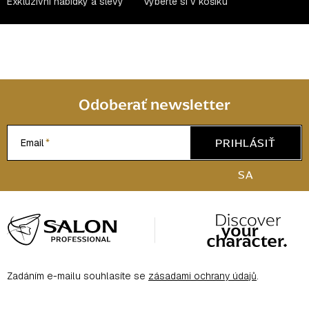
Exkluzivní nabídky a slevy
Vyberte si v košíku
Odoberať newsletter
PRIHLÁSIŤ
Email
SA
Z
á
p
ä
Zadáním e-mailu souhlasíte se
zásadami ochrany údajů
.
t
i