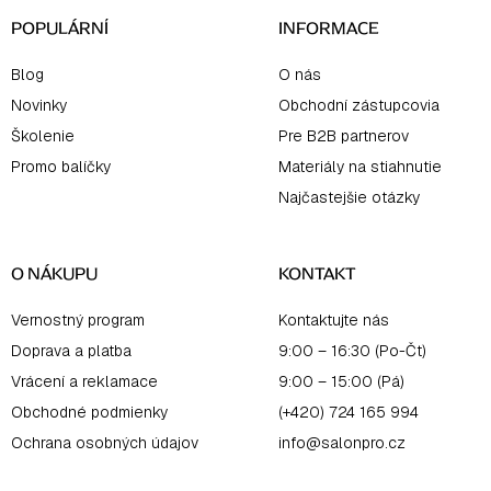
e
POPULÁRNÍ
INFORMACE
Blog
O nás
Novinky
Obchodní zástupcovia
Školenie
Pre B2B partnerov
Promo balíčky
Materiály na stiahnutie
Najčastejšie otázky
O NÁKUPU
KONTAKT
Vernostný program
Kontaktujte nás
Doprava a platba
9:00 – 16:30 (Po-Čt)
Vrácení a reklamace
9:00 – 15:00 (Pá)
Obchodné podmienky
(+420) 724 165 994
Ochrana osobných údajov
info@salonpro.cz