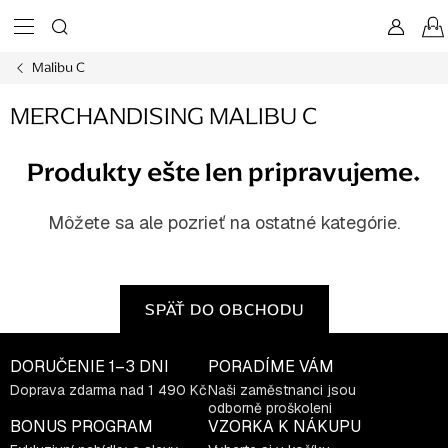
Prejsť
na
obsah
Malibu C
MERCHANDISING MALIBU C
Produkty ešte len pripravujeme.
Môžete sa ale pozrieť na ostatné kategórie.
SPÄŤ DO OBCHODU
DORUČENIE
1–3 DNI
PORADÍME VÁM
Doprava zdarma nad 1 490 Kč
Naši zaměstnanci jsou
odborně proškoleni
BONUS PROGRAM
VZORKA K NÁKUPU