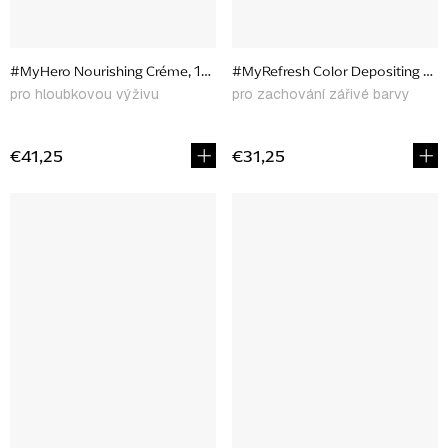
#MyHero Nourishing Créme, 150 ml
#MyRefresh Color Depositing Cond
pro hloubkovou výživu
pro zachování zářivé barvy
€41,25
€31,25