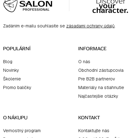
á
p
ä
Zadáním e-mailu souhlasíte se
zásadami ochrany údajů
.
t
i
e
POPULÁRNÍ
INFORMACE
Blog
O nás
Novinky
Obchodní zástupcovia
Školenie
Pre B2B partnerov
Promo balíčky
Materiály na stiahnutie
Najčastejšie otázky
O NÁKUPU
KONTAKT
Vernostný program
Kontaktujte nás