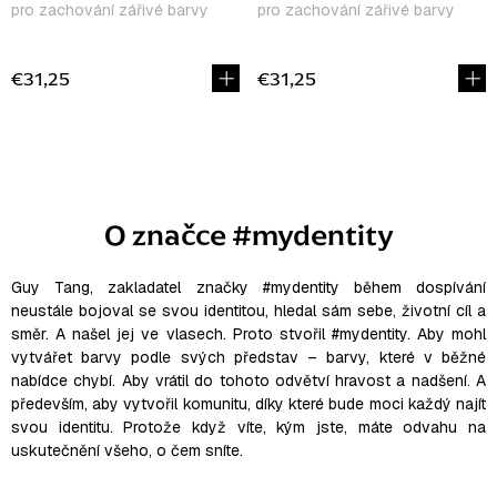
pro zachování zářivé barvy
pro zachování zářivé barvy
€31,25
€31,25
O
v
l
O značce #mydentity
á
d
a
Guy Tang, zakladatel značky #mydentity během dospívání
neustále bojoval se svou identitou, hledal sám sebe, životní cíl a
c
směr. A našel jej ve vlasech. Proto stvořil #mydentity. Aby mohl
i
vytvářet barvy podle svých představ – barvy, které v běžné
e
nabídce chybí. Aby vrátil do tohoto odvětví hravost a nadšení. A
p
především, aby vytvořil komunitu, díky které bude moci každý najít
r
svou identitu. Protože když víte, kým jste, máte odvahu na
v
uskutečnění všeho, o čem sníte.
k