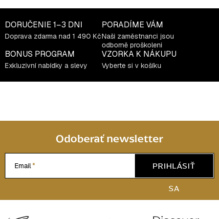
y
v
DORUČENIE
1–3 DNI
PORADÍME VÁM
ý
p
Doprava zdarma nad 1 490 Kč
Naši zaměstnanci jsou
odborně proškoleni
i
BONUS PROGRAM
VZORKA K NÁKUPU
s
Exkluzivní nabídky a slevy
Vyberte si v košíku
u
Odoberať newsletter
PRIHLÁSIŤ
Email
SA
Z