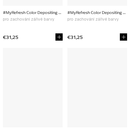
#MyRefresh Color Depositing Conditioner Crimson Spell, 177 ml
#MyRefresh Color Depositing Cond
pro zachování zářivé barvy
pro zachování zářivé barvy
€31,25
€31,25