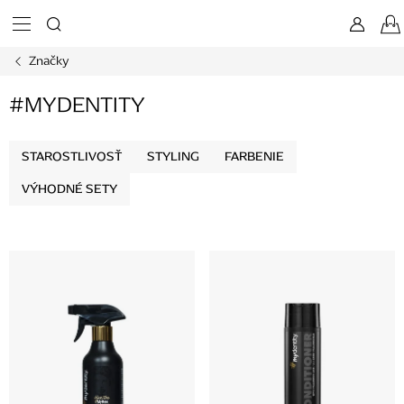
Prejsť
na
obsah
Značky
#MYDENTITY
STAROSTLIVOSŤ
STYLING
FARBENIE
VÝHODNÉ SETY
V
ý
p
i
s
p