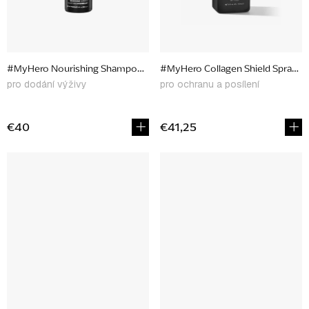
#MyHero Nourishing Shampoo, 300 ml
#MyHero Collagen Shield Spray, 1
pro dodání výživy
pro ochranu a posílení
€40
€41,25