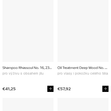
Shampoo Rhassoul No. 16, 230 ml
Oil Treatment
pro výživu s obsahem jílu
pro vlasy i pokožku celého těla
€41,25
€57,92