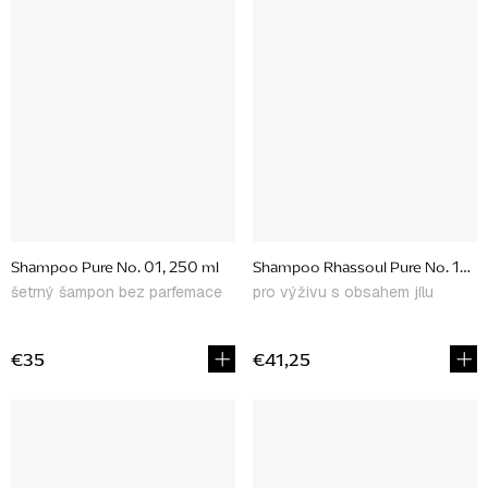
Shampoo Pure No. 01, 250 ml
Shampoo Rhassoul Pure No. 19, 2
šetrný šampon bez parfemace
pro výživu s obsahem jílu
€35
€41,25