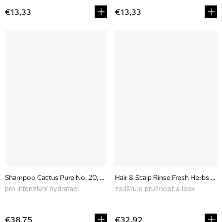
€13,33
€13,33
Shampoo Cactus Pure No. 20, 250 ml
Hair & Scalp Rinse Fresh Herbs No
pro intenzivní hydrataci
zajišťuje pružnost a lesk
€38,75
€32,92