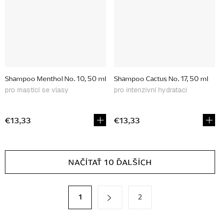
Shampoo Menthol No. 10, 50 ml
Shampoo Cactus No. 17, 50 ml
pro mastící se vlasy
pro intenzivní hydrataci
€13,33
€13,33
O
NAČÍTAŤ 10 ĎALŠÍCH
v
l
á
S
1
2
t
d
r
a
á