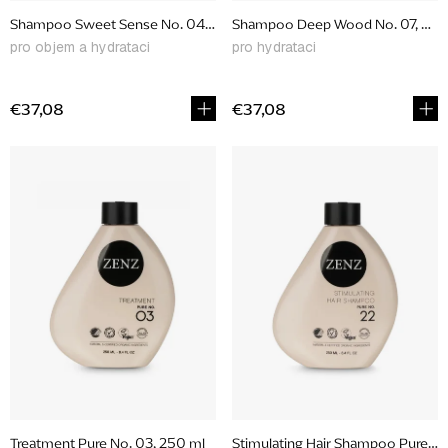
u
Shampoo Sweet Sense No. 04, 250 ml
Shampoo Deep Wood No. 
k
pro objem a hydrataci
pro hydrataci
t
o
€37,08
€37,08
v
Treatment Pure No. 03, 250 ml
Stimulating Hair Shampoo Pure No