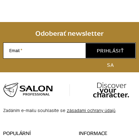
Odoberať newsletter
PRIHLÁSIŤ
Email
SA
Z
á
p
ä
Zadáním e-mailu souhlasíte se
zásadami ochrany údajů
.
t
i
e
POPULÁRNÍ
INFORMACE