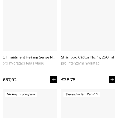
Oil Treatment Healing Sense No. 98, 100 ml
Shampoo Cactus No. 17, 250 ml
pro hydrataci těla i vlasů
pro intenzivní hydrataci
€57,92
€38,75
Věrnostní program
Sleva s kódem Zenz15