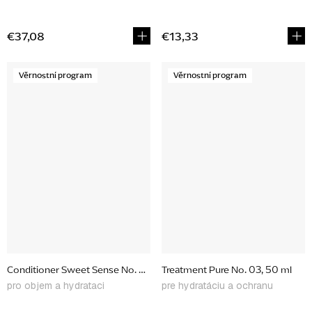
€37,08
€13,33
Věrnostní program
Věrnostní program
Conditioner Sweet Sense No. 05, 50 ml
Treatment Pure No. 03, 50 ml
pro objem a hydrataci
pre hydratáciu a ochranu