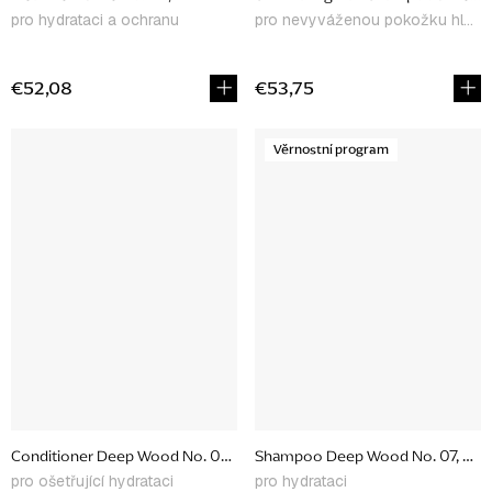
pro hydrataci a ochranu
pro nevyváženou pokožku hlavy
€52,08
€53,75
Věrnostní program
Conditioner Deep Wood No. 08, 250 ml
Shampoo Deep Wood No. 07,
pro ošetřující hydrataci
pro hydrataci