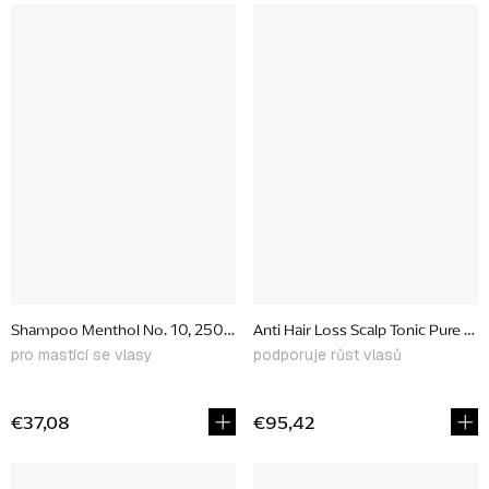
Shampoo Menthol No. 10, 250 ml
Anti Hair Loss Scalp Tonic Pure No
pro mastící se vlasy
podporuje růst vlasů
€37,08
€95,42