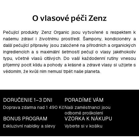
c
n
k
i
O vlasové péči Zenz
o
e
v
p
a
r
Pečující produkty Zenz Organic jsou vytvořené s respektem k
n
i
našemu zdraví i životnímu prostředí. Šampony, kondicionéry a
v
e
další pečující přípravky jsou založené na přírodních a organických
k
ingrediencích a s maximální šetrností pečují o vlasy jakéhokoliv
y
typu, včetně vlasů citlivých. Do vaší každodenní rutiny vnesou
v
příjemný pocit klidu a pohody a krásné a zdravé vlasy si užijete s
ý
vědomím, že kvůli nim nemusí trpět naše planeta.
p
i
s
u
DORUČENIE
1–3 DNI
PORADÍME VÁM
Doprava zdarma nad 1 490 Kč
Naši zaměstnanci jsou
odborně proškoleni
BONUS PROGRAM
VZORKA K NÁKUPU
Exkluzivní nabídky a slevy
Vyberte si v košíku