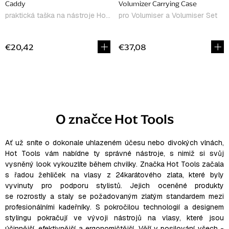
Caddy
Volumizer Carrying Case
praktická taška na nástroje Hot Tools
pro Volumiser a Volumiser Set
€20,42
€37,08
O
v
l
O značce Hot Tools
á
d
a
Ať už sníte o dokonale uhlazeném účesu nebo divokých vlnách,
Hot Tools vám nabídne ty správné nástroje, s nimiž si svůj
c
vysněný look vykouzlíte během chvilky.
Značka Hot Tools začala
i
s řadou žehliček na vlasy z 24karátového zlata, které byly
e
vyvinuty pro podporu stylistů. Jejich oceněné produkty
p
se rozrostly a staly se požadovaným zlatým standardem mezi
r
profesionálními kadeřníky. S pokročilou technologií a designem
v
stylingu pokračují ve vývoji nástrojů na vlasy, které jsou
účinnější, efektivnější a ergonomičtější. Věří v posilování všech -