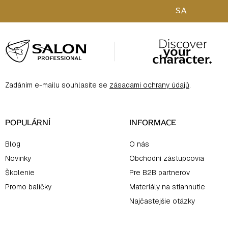
SA
Z
á
p
ä
Zadáním e-mailu souhlasíte se
zásadami ochrany údajů
.
t
i
e
POPULÁRNÍ
INFORMACE
Blog
O nás
Novinky
Obchodní zástupcovia
Školenie
Pre B2B partnerov
Promo balíčky
Materiály na stiahnutie
Najčastejšie otázky