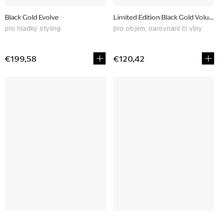
Black Gold Evolve
Limited Edition Black Gold Volumi
pro hladký styling
pro objem, narovnání či vlny
€199,58
€120,42