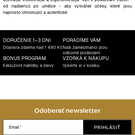
k
od nadšenců po umělce - aby vytvářeli účesy, které jsou
y
naprosto ohromující a autentické.
v
ý
p
i
DORUČENIE
1–3 DNI
PORADÍME VÁM
s
Doprava zdarma nad 1 490 Kč
Naši zaměstnanci jsou
u
odborně proškoleni
BONUS PROGRAM
VZORKA K NÁKUPU
Exkluzivní nabídky a slevy
Vyberte si v košíku
Odoberať newsletter
PRIHLÁSIŤ
Email