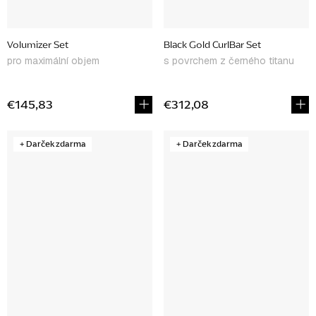
Volumizer Set
Black Gold CurlBar Set
pro maximální objem
s povrchem z černého titanu
€145,83
€312,08
+ Darček zdarma
+ Darček zdarma