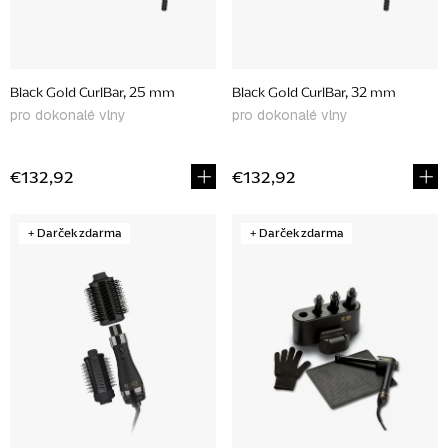
o
d
u
Black Gold CurlBar, 25 mm
Black Gold CurlBar, 32 mm
k
pro dokonalé vlny
pro dokonalé vlny
t
o
€132,92
€132,92
v
+ Darček zdarma
+ Darček zdarma