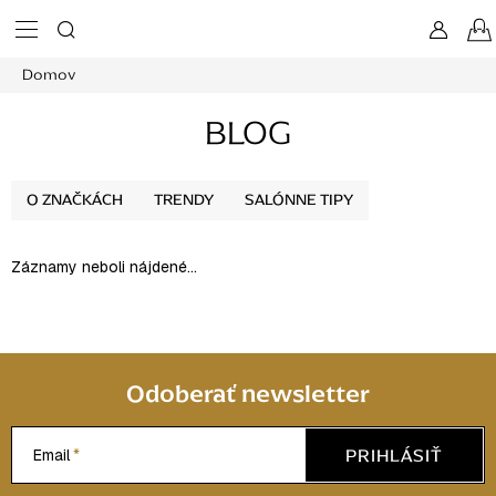
Prejsť
na
obsah
Domov
BLOG
O ZNAČKÁCH
TRENDY
SALÓNNE TIPY
Záznamy neboli nájdené...
Odoberať newsletter
PRIHLÁSIŤ
Email