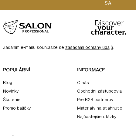
SA
Z
á
p
ä
Zadáním e-mailu souhlasíte se
zásadami ochrany údajů
.
t
i
e
POPULÁRNÍ
INFORMACE
Blog
O nás
Novinky
Obchodní zástupcovia
Školenie
Pre B2B partnerov
Promo balíčky
Materiály na stiahnutie
Najčastejšie otázky