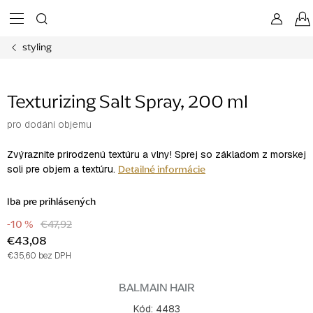
Prejsť
na
obsah
styling
Texturizing Salt Spray, 200 ml
pro dodání objemu
Zvýraznite prirodzenú textúru a vlny! Sprej so základom z morskej
Detailné informácie
soli pre objem a textúru.
Iba pre prihlásených
-10 %
€47,92
€43,08
€35,60 bez DPH
Jednotková
cena:
BALMAIN HAIR
Kód:
4483