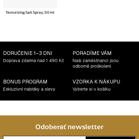
Texturizing Salt Spray, 50 ml
DORUČENIE
1–3 DNI
PORADÍME VÁM
Doprava zdarma nad 1 490 Kč
Naši zaměstnanci jsou
odborně proškoleni
BONUS PROGRAM
VZORKA K NÁKUPU
Exkluzivní nabídky a slevy
Vyberte si v košíku
Odoberať newsletter