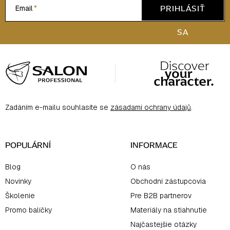
PRIHLÁSIŤ
Email
SA
Z
á
p
ä
Zadáním e-mailu souhlasíte se
zásadami ochrany údajů
.
t
i
e
POPULÁRNÍ
INFORMACE
Blog
O nás
Novinky
Obchodní zástupcovia
Školenie
Pre B2B partnerov
Promo balíčky
Materiály na stiahnutie
Najčastejšie otázky