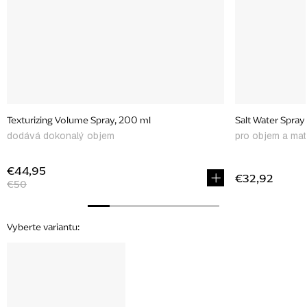
Texturizing Volume Spray, 200 ml
dodává dokonalý objem
pro objem a mat
€44,95
€32,92
€50