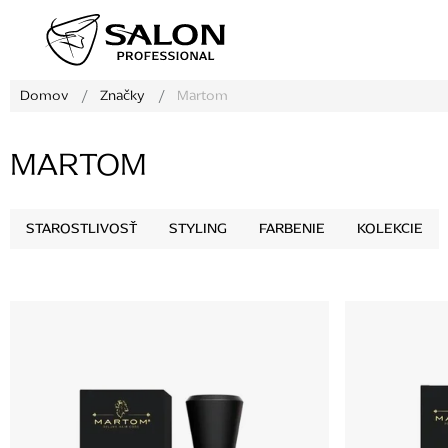
Prejsť
na
obsah
Domov
/
Značky
/
Martom
MARTOM
STAROSTLIVOSŤ
STYLING
FARBENIE
KOLEKCIE
V
ý
p
i
s