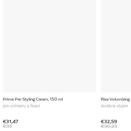
Prime Pre-Styling Cream, 150 ml
Rise Volumizin
pro ochranu a fixaci
dodává objem
€31,47
€32,59
€35
€36,25