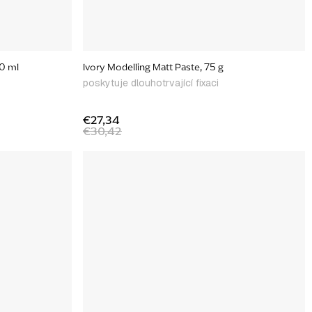
0 ml
Ivory Modelling Matt Paste, 75 g
poskytuje dlouhotrvající fixaci
€27,34
€30,42