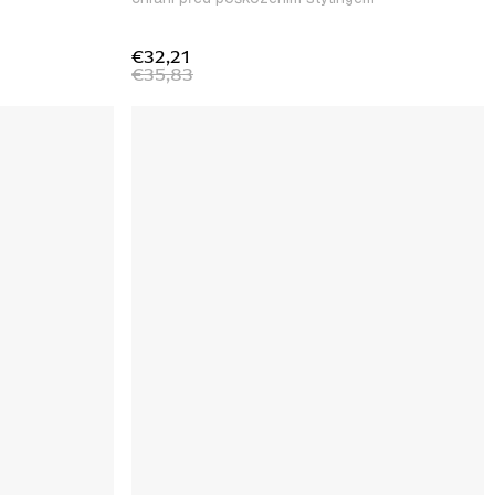
€32,21
€35,83