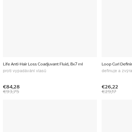
Life Anti-Hair Loss Coadjuvant Fluid, 8x7 ml
Loop Curl Defini
proti vypadávání vlasů
definuje a zvýr
€84,28
€26,22
€93,75
€29,17