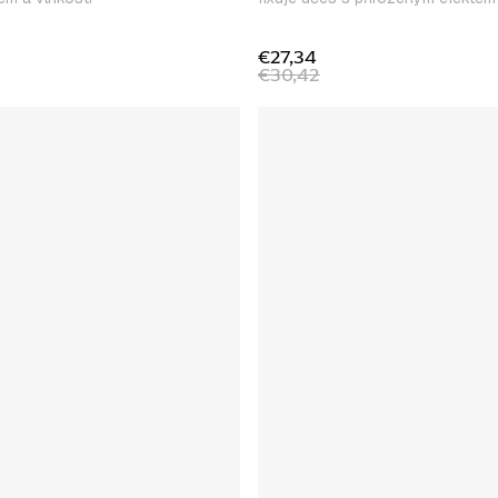
€27,34
€30,42