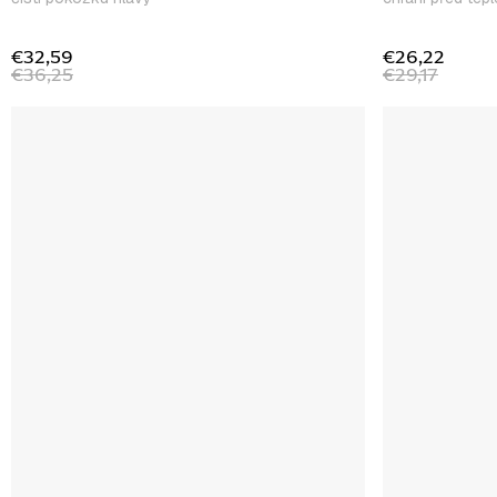
€32,59
€26,22
€36,25
€29,17