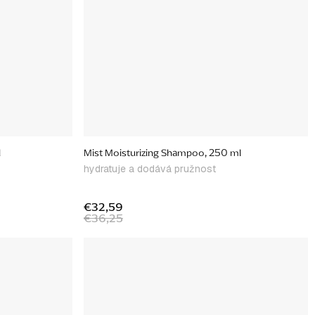
l
Mist Moisturizing Shampoo, 250 ml
hydratuje a dodává pružnost
€32,59
€36,25