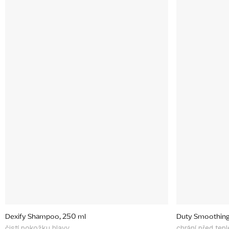
Dexify Shampoo, 250 ml
Duty Smoothing
čistí pokožku hlavy
chrání před tepl