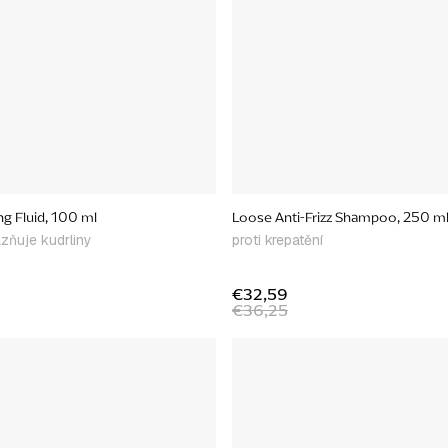
ng Fluid, 100 ml
Loose Anti-Frizz Shampoo, 250 m
azňuje kudrliny
proti krepatění
€32,59
€36,25