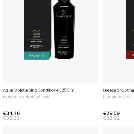
p
r
o
d
u
k
t
o
v
Aqua Moisturizing Conditioner, 250 ml
Breeze Shooting
hydratuje a dodává lesk
hydratuje a zkli
€34,46
€29,59
€38,33
€32,92