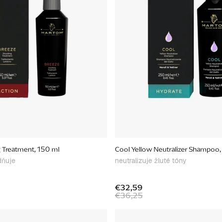
 Treatment, 150 ml
Cool Yellow Neutralizer Shampoo,
dňuje
neutralizuje žluté tóny
€32,59
€36,25