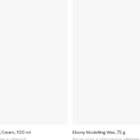
 Cream, 100 ml
Ebony Modelling Wax, 75 g
em a vlhkostí
fixuje účes s přirozeným efektem