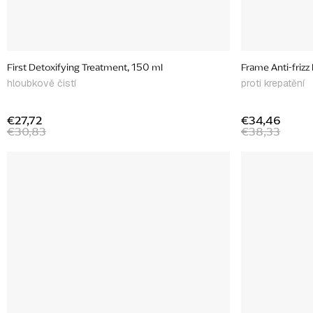
First Detoxifying Treatment, 150 ml
Frame Anti-frizz
hloubkově čistí
proti krepatění
€27,72
€34,46
€30,83
€38,33