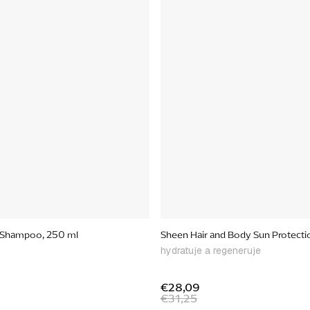
g Shampoo, 250 ml
Sheen Hair and Body Sun Protecti
hydratuje a regeneruje
€28,09
€31,25