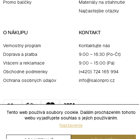
Promo balíčky
Materiály na stiahnutie
Najčastejšie otázky
O NÁKUPU
KONTAKT
Vernostný program
Kontaktujte nás
Doprava a platba
9:00 – 16:30 (Po-Čt)
Vrácení a reklamace
9:00 – 15:00 (Pá)
Obchodné podmienky
(+420) 724 165 994
Ochrana osobných údajov
info@salonpro.cz
Tento web používá soubory cookie. Dalším procházením tohoto
webu vyjadřujete souhlas s jejich používáním.
Nastavenie
Copyright 2026
Salon Online
. Všetky práva vyhradené.
Upraviť nastavenie cookies
Vytvoril Shoptet