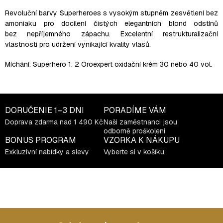
Revoluční barvy Superheroes s vysokým stupněm zesvětlení bez
amoniaku pro docílení čistých elegantních blond odstínů
bez nepříjemného zápachu. Excelentní restrukturalizační
vlastnosti pro udržení vynikající kvality vlasů.
Míchání:
Superhero 1: 2 Oroexpert oxidační krém 30 nebo 40 vol.
DORUČENIE
1–3 DNI
PORADÍME VÁM
Doprava zdarma nad 1 490 Kč
Naši zaměstnanci jsou
odborně proškoleni
BONUS PROGRAM
VZORKA K NÁKUPU
Exkluzivní nabídky a slevy
Vyberte si v košíku