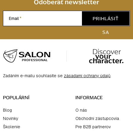
Odoberať newsletter
PRIHLÁSIŤ
Email
SA
Z
á
p
ä
Zadáním e-mailu souhlasíte se
zásadami ochrany údajů
.
t
i
e
POPULÁRNÍ
INFORMACE
Blog
O nás
Novinky
Obchodní zástupcovia
Školenie
Pre B2B partnerov