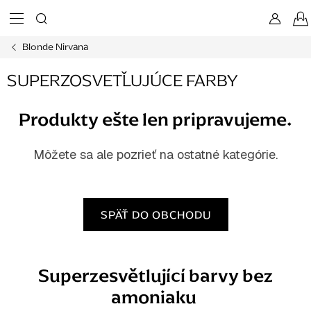
Prejsť
na
obsah
Blonde Nirvana
SUPERZOSVETĽUJÚCE FARBY
Produkty ešte len pripravujeme.
Môžete sa ale pozrieť na ostatné kategórie.
SPÄŤ DO OBCHODU
Superzesvětlující barvy bez
amoniaku