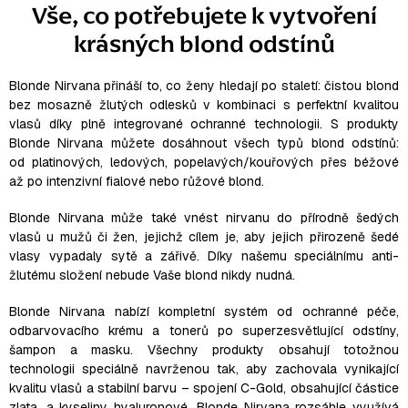
Vše, co potřebujete k vytvoření
krásných blond odstínů
Blonde Nirvana přináší to, co ženy hledají po staletí: čistou blond
bez mosazně žlutých odlesků v kombinaci s perfektní kvalitou
vlasů díky plně integrované ochranné technologii. S produkty
Blonde Nirvana můžete dosáhnout všech typů blond odstínů:
od platinových, ledových, popelavých/kouřových přes béžové
až po intenzivní fialové nebo růžové blond.
Blonde Nirvana může také vnést nirvanu do přírodně šedých
vlasů u mužů či žen, jejichž cílem je, aby jejich přirozeně šedé
vlasy vypadaly sytě a zářivě. Díky našemu speciálnímu anti-
žlutému složení nebude Vaše blond nikdy nudná.
Blonde Nirvana nabízí kompletní systém od ochranné péče,
odbarvovacího krému a tonerů po superzesvětlující odstíny,
šampon a masku. Všechny produkty obsahují totožnou
technologii speciálně navrženou tak, aby zachovala vynikající
kvalitu vlasů a stabilní barvu – spojení C-Gold, obsahující částice
zlata, a kyseliny hyaluronové. Blonde Nirvana rozsáhle využívá