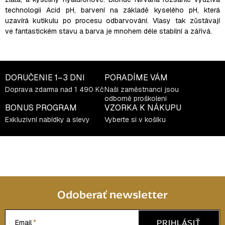
technologii Acid pH, barvení na základě kyselého pH, která
uzavírá kutikulu po procesu odbarvování. Vlasy tak zůstávají
ve fantastickém stavu a barva je mnohem déle stabilní a zářivá.
DORUČENIE
1–3 DNI
PORADÍME VÁM
Doprava zdarma nad 1 490 Kč
Naši zaměstnanci jsou
odborně proškoleni
BONUS PROGRAM
VZORKA K NÁKUPU
Exkluzivní nabídky a slevy
Vyberte si v košíku
Odoberať newsletter
PRIHLÁSIŤ
Email