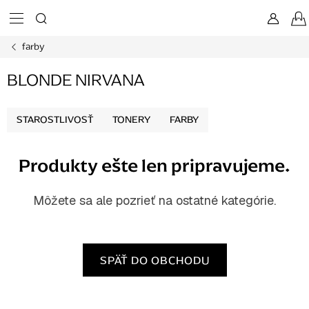
Prejsť
na
obsah
farby
BLONDE NIRVANA
STAROSTLIVOSŤ
TONERY
FARBY
Produkty ešte len pripravujeme.
Môžete sa ale pozrieť na ostatné kategórie.
SPÄŤ DO OBCHODU