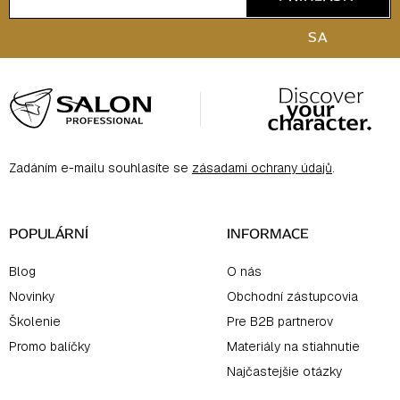
SA
Z
á
p
ä
Zadáním e-mailu souhlasíte se
zásadami ochrany údajů
.
t
i
e
POPULÁRNÍ
INFORMACE
Blog
O nás
Novinky
Obchodní zástupcovia
Školenie
Pre B2B partnerov
Promo balíčky
Materiály na stiahnutie
Najčastejšie otázky