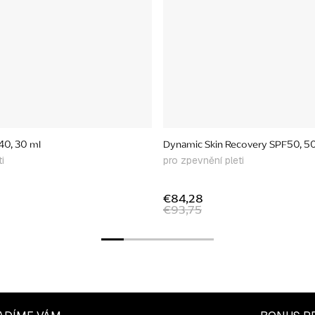
40, 30 ml
Dynamic Skin Recovery SPF50, 5
i
pro zpevnění pleti
€84,28
€93,75