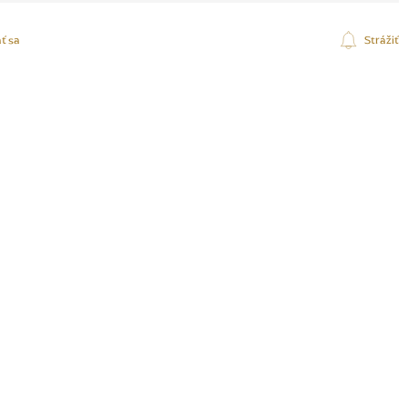
ť sa
Strážiť