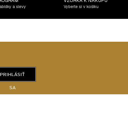
ROGRAM
VZORKA K NÁKUPU
abídky a slevy
Vyberte si v košíku
PRIHLÁSIŤ
SA