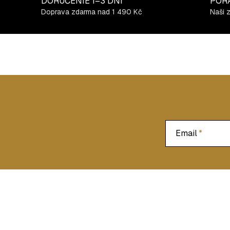
DORUČENIE
1–3 DNI
POR
Doprava zdarma nad 1 490 Kč
Naši 
Email
Z
á
p
ä