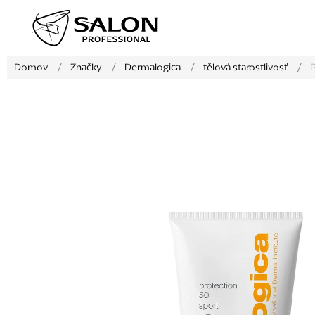
Prejsť
na
obsah
Domov
/
Značky
/
Dermalogica
/
tělová starostlivosť
/
P