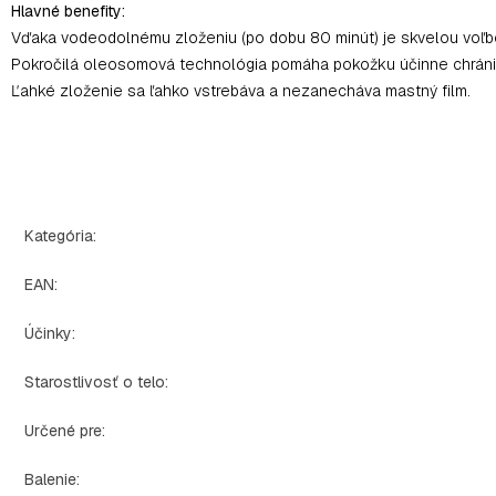
Hlavné benefity:
Vďaka vodeodolnému zloženiu (po dobu 80 minút) je skvelou voľb
Pokročilá oleosomová technológia pomáha pokožku účinne chrániť p
Ľahké zloženie sa ľahko vstrebáva a nezanecháva mastný film.
Kategória
:
EAN
:
Účinky
:
Starostlivosť o telo
:
Určené pre
:
Balenie
: