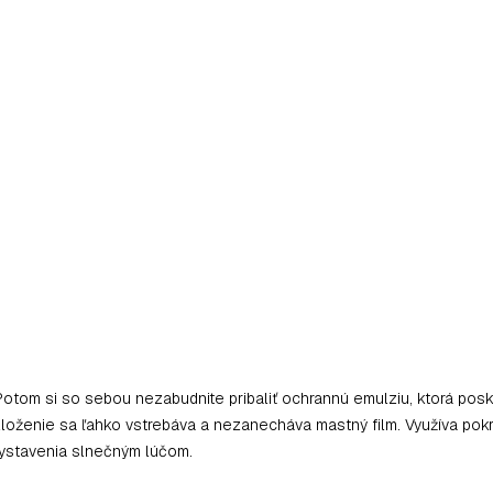
 Potom si so sebou nezabudnite pribaliť ochrannú emulziu, ktorá pos
é zloženie sa ľahko vstrebáva a nezanecháva mastný film. Využíva po
vystavenia slnečným lúčom.