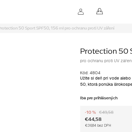
NÁKUPNÝ
KOŠÍK
rotection 50 Sport SPF50, 156 ml
pro ochranu proti UV záření
Protection 50 
pro ochranu proti UV zářen
Kód:
4804
Užite si deň pri vode aleb
50, ktorá ponúka širokospe
Iba pre prihlásených
-10 %
€49,58
€44,58
€36,84 bez DPH
Jednotková