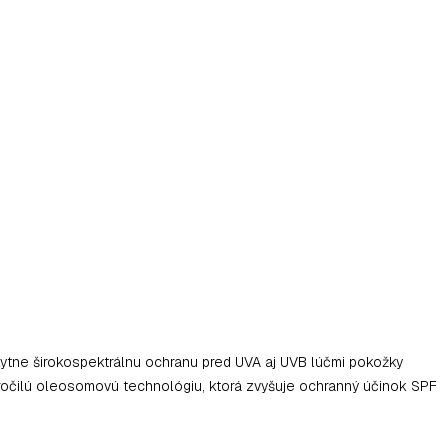
kytne širokospektrálnu ochranu pred UVA aj UVB lúčmi pokožky
kročilú oleosomovú technológiu, ktorá zvyšuje ochranný účinok SPF