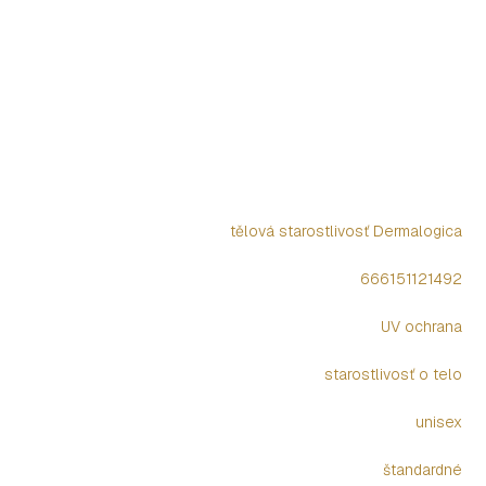
tělová starostlivosť Dermalogica
666151121492
UV ochrana
starostlivosť o telo
unisex
štandardné