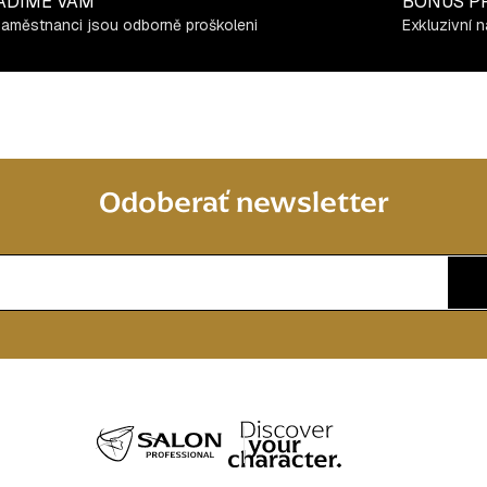
ADÍME VÁM
BONUS P
zaměstnanci jsou odborně proškoleni
Exkluzivní n
Odoberať newsletter