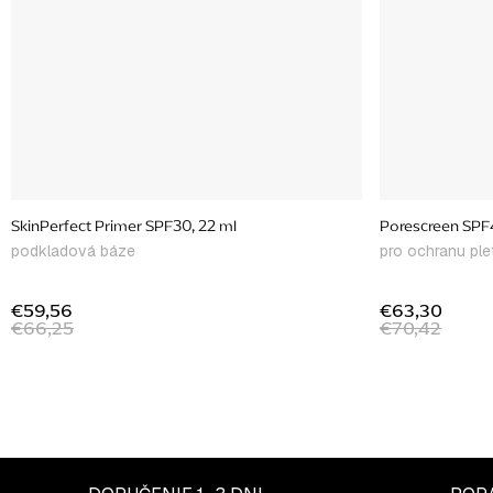
SkinPerfect Primer SPF30, 22 ml
Porescreen SPF
podkladová báze
pro ochranu plet
€59,56
€63,30
€66,25
€70,42