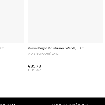
0 ml
PowerBright Moisturizer SPF50, 50 ml
pro sjednocení tónu
€85,78
€95,42