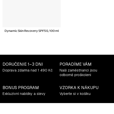
Dynamic Skin Recovery SPF50, 100 ml
DORUČENIE
1–3 DNI
PORADÍME VÁM
Doprava zdarma nad 1 490 Kč
Naši zaměstnanci jsou
odborně proškoleni
BONUS PROGRAM
VZORKA K NÁKUPU
Exkluzivní nabídky a slevy
Vyberte si v košíku