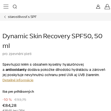
Prejsť
na
obsah
starostlivosť s SPF
Dynamic Skin Recovery SPF50, 50
ml
pro zpevnění pleti
Spevňujúci krém s obsahem kyseliny hyalurónovej
a
antioxidanty
dodáva pokožke dlhodobú hydratáciu a zároveň
jej poskytuje nevyhnutnú ochranu pred UVA aj UVB žiarením.
Detailné informácie
Iba pre prihlásených
-10 %
€93,75
€84,28
€69,65 bez DPH