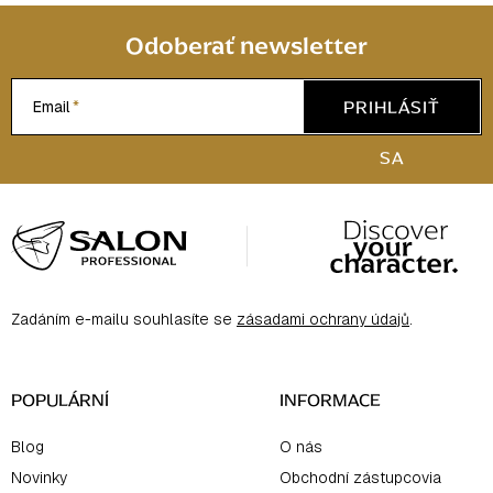
Odoberať newsletter
PRIHLÁSIŤ
Email
SA
Z
á
p
ä
Zadáním e-mailu souhlasíte se
zásadami ochrany údajů
.
t
i
e
POPULÁRNÍ
INFORMACE
Blog
O nás
Novinky
Obchodní zástupcovia