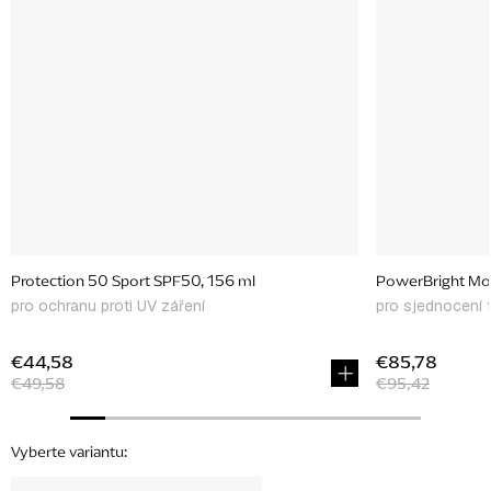
Protection 50 Sport SPF50, 156 ml
PowerBright Moi
pro ochranu proti UV záření
pro sjednocení 
€44,58
€85,78
€49,58
€95,42