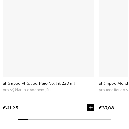
Shampoo Rhassoul Pure No. 19, 230 ml
Shampoo Mentho
pro výživu s obsahem jílu
pro mastící se v
€41,25
€37,08