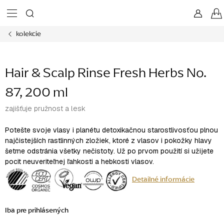
Prejsť
na
obsah
kolekcie
Hair & Scalp Rinse Fresh Herbs No.
87, 200 ml
zajišťuje pružnost a lesk
Potešte svoje vlasy i planétu detoxikačnou starostlivosťou plnou
najčistejších rastlinných zložiek, ktoré z vlasov i pokožky hlavy
šetrne odstránia všetky nečistoty. Už po prvom použití si užijete
pocit neuveriteľnej ľahkosti a hebkosti vlasov.
Detailné informácie
Iba pre prihlásených