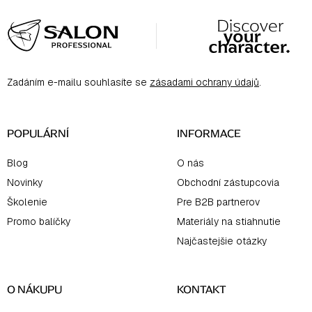
Z
á
p
ä
Zadáním e-mailu souhlasíte se
zásadami ochrany údajů
.
t
i
e
POPULÁRNÍ
INFORMACE
Blog
O nás
Novinky
Obchodní zástupcovia
Školenie
Pre B2B partnerov
Promo balíčky
Materiály na stiahnutie
Najčastejšie otázky
O NÁKUPU
KONTAKT