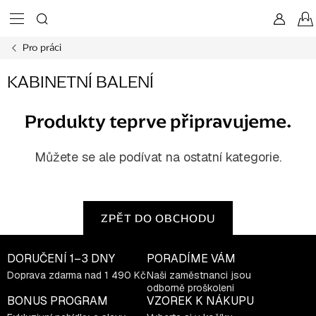
Přejít
na
obsah
Pro práci
KABINETNÍ BALENÍ
Produkty teprve připravujeme.
Můžete se ale podívat na ostatní kategorie.
ZPĚT DO OBCHODU
DORUČENÍ
1–3 DNY
PORADÍME VÁM
Doprava zdarma nad 1 490 Kč
Naši zaměstnanci jsou
odborně proškoleni
BONUS PROGRAM
VZOREK K NÁKUPU