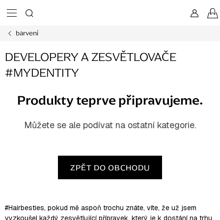
Přejít
na
obsah
barvení
DEVELOPERY A ZESVĚTLOVAČE
#MYDENTITY
Produkty teprve připravujeme.
Můžete se ale podívat na ostatní kategorie.
ZPĚT DO OBCHODU
#Hairbesties, pokud mě aspoň trochu znáte, víte, že už jsem
vyzkoušel každý zesvětlující přípravek, který je k dostání na trhu.