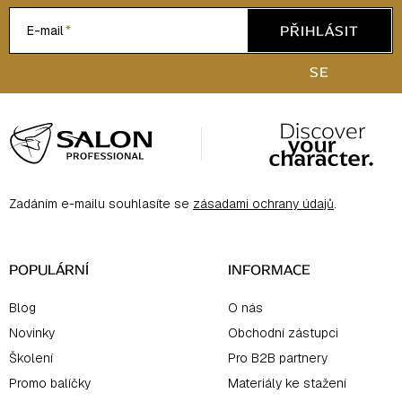
PŘIHLÁSIT
E-mail
SE
Z
á
p
a
Zadáním e-mailu souhlasíte se
zásadami ochrany údajů
.
t
í
POPULÁRNÍ
INFORMACE
Blog
O nás
Novinky
Obchodní zástupci
Školení
Pro B2B partnery
Promo balíčky
Materiály ke stažení