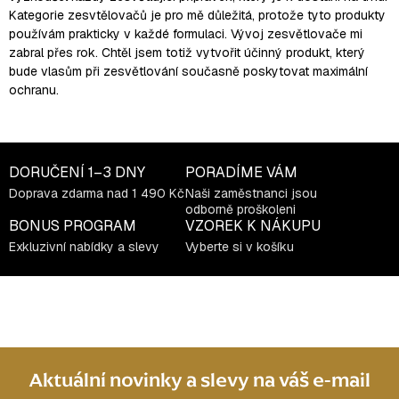
Kategorie zesvtělovačů je pro mě důležitá, protože tyto produkty
používám prakticky v každé formulaci. Vývoj zesvětlovače mi
zabral
přes rok.
Chtěl jsem totiž vytvořit
účinný produkt
, který
bude vlasům při zesvětlování současně poskytovat
maximální
ochranu.
DORUČENÍ
1–3 DNY
PORADÍME VÁM
Doprava zdarma nad 1 490 Kč
Naši zaměstnanci jsou
odborně proškoleni
BONUS PROGRAM
VZOREK K NÁKUPU
Exkluzivní nabídky a slevy
Vyberte si v košíku
Aktuální novinky a slevy na váš e-mail