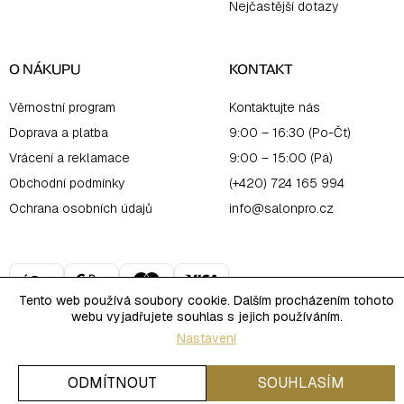
Nejčastější dotazy
O NÁKUPU
KONTAKT
Věrnostní program
Kontaktujte nás
Doprava a platba
9:00 – 16:30 (Po-Čt)
Vrácení a reklamace
9:00 – 15:00 (Pá)
Obchodní podmínky
(+420) 724 165 994
Ochrana osobních údajů
info@salonpro.cz
Tento web používá soubory cookie. Dalším procházením tohoto
webu vyjadřujete souhlas s jejich používáním.
Nastavení
Copyright 2026
PRO Salon Online
. Všechna práva vyhrazena.
Upravit nastavení cookies
Vytvořil Shoptet
ODMÍTNOUT
SOUHLASÍM