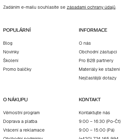
a
Zadáním e-mailu souhlasíte se
zásadami ochrany údajů
.
t
í
POPULÁRNÍ
INFORMACE
Blog
O nás
Novinky
Obchodní zástupci
Školení
Pro B2B partnery
Promo balíčky
Materiály ke stažení
Nejčastější dotazy
O NÁKUPU
KONTAKT
Věrnostní program
Kontaktujte nás
Doprava a platba
9:00 – 16:30 (Po-Čt)
Vrácení a reklamace
9:00 – 15:00 (Pá)
Obchodní podmínky
(+420) 724 165 994