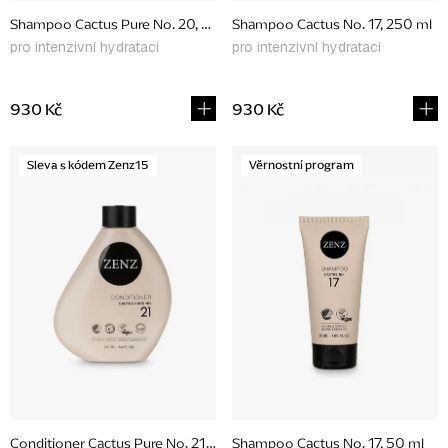
u
Shampoo Cactus Pure No. 20, 250 ml
Shampoo Cactus No. 17, 250 ml
k
pro intenzivní hydrataci
pro intenzivní hydrataci
t
ů
930 Kč
930 Kč
Sleva s kódem Zenz15
Věrnostní program
Conditioner Cactus Pure No. 21, 250 ml
Shampoo Cactus No. 17, 50 ml