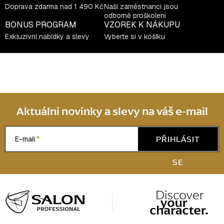
ý
Doprava zdarma nad 1 490 Kč
Naši zaměstnanci jsou
p
odborně proškoleni
BONUS PROGRAM
VZOREK K NÁKUPU
i
Exkluzivní nabídky a slevy
Vyberte si v košíku
s
u
Aktuální novinky a slevy na váš e-mail
PŘIHLÁSIT
E-mail
SE
Z
á
p