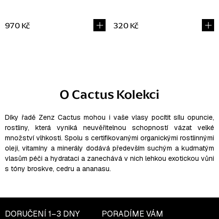
970 Kč
320 Kč
O
v
l
O Cactus Kolekci
á
d
a
Díky řadě Zenz Cactus mohou i vaše vlasy pocítit sílu opuncie,
rostliny, která vyniká neuvěřitelnou schopností vázat velké
c
množství vlhkosti. Spolu s certifikovanými organickými rostlinnými
í
oleji, vitamíny a minerály dodává především suchým a kudrnatým
p
vlasům péči a hydrataci a zanechává v nich lehkou exotickou vůni
r
s tóny broskve, cedru a ananasu.
v
k
y
v
DORUČENÍ
1–3 DNY
PORADÍME VÁM