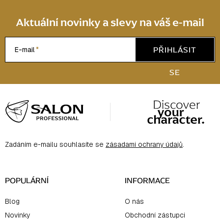
Aktuální novinky a slevy na váš e-mail
PŘIHLÁSIT
E-mail
SE
Z
á
p
a
Zadáním e-mailu souhlasíte se
zásadami ochrany údajů
.
t
í
POPULÁRNÍ
INFORMACE
Blog
O nás
Novinky
Obchodní zástupci