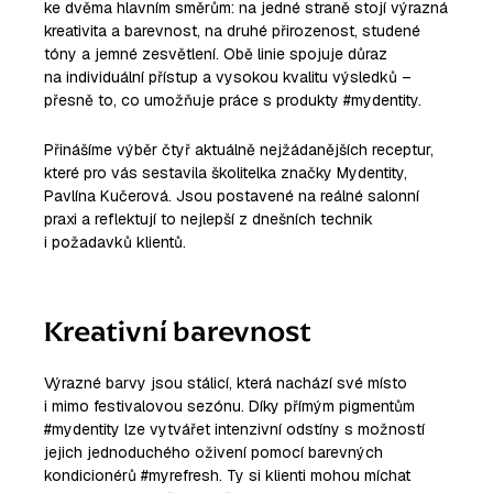
ke dvěma hlavním směrům: na jedné straně stojí výrazná
kreativita a barevnost, na druhé přirozenost, studené
tóny a jemné zesvětlení. Obě linie spojuje důraz
na individuální přístup a vysokou kvalitu výsledků –
přesně to, co umožňuje práce s produkty #mydentity.
Přinášíme výběr čtyř aktuálně nejžádanějších receptur,
které pro vás sestavila školitelka značky Mydentity,
Pavlína Kučerová. Jsou postavené na reálné salonní
praxi a reflektují to nejlepší z dnešních technik
i požadavků klientů.
Kreativní barevnost
Výrazné barvy jsou stálicí, která nachází své místo
i mimo festivalovou sezónu. Díky přímým pigmentům
#mydentity lze vytvářet intenzivní odstíny s možností
jejich jednoduchého oživení pomocí barevných
kondicionérů #myrefresh. Ty si klienti mohou míchat