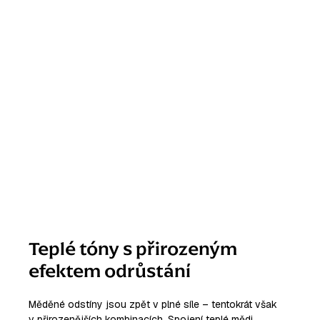
Teplé tóny s přirozeným
efektem odrůstání
Měděné odstíny jsou zpět v plné síle – tentokrát však
v přirozenějších kombinacích. Spojení teplé mědi