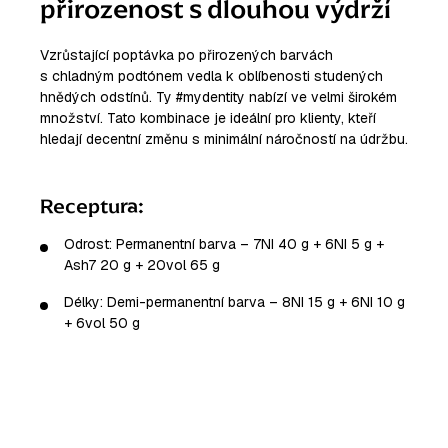
přirozenost s dlouhou výdrží
Vzrůstající poptávka po přirozených barvách
s chladným podtónem vedla k oblíbenosti studených
hnědých odstínů. Ty #mydentity nabízí ve velmi širokém
množství. Tato kombinace je ideální pro klienty, kteří
hledají decentní změnu s minimální náročností na údržbu.
Receptura:
Odrost: Permanentní barva – 7NI 40 g + 6NI 5 g +
Ash7 20 g + 20vol 65 g
Délky: Demi-permanentní barva – 8NI 15 g + 6NI 10 g
+ 6vol 50 g