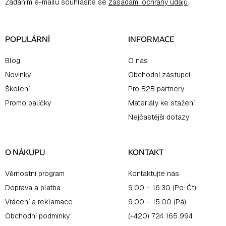
Zadáním e-mailu souhlasíte se
zásadami ochrany údajů
.
t
í
POPULÁRNÍ
INFORMACE
Blog
O nás
Novinky
Obchodní zástupci
Školení
Pro B2B partnery
Promo balíčky
Materiály ke stažení
Nejčastější dotazy
O NÁKUPU
KONTAKT
Věrnostní program
Kontaktujte nás
Doprava a platba
9:00 – 16:30 (Po-Čt)
Vrácení a reklamace
9:00 – 15:00 (Pá)
Obchodní podmínky
(+420) 724 165 994