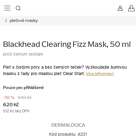
Přejít
na
obsah
pleťové masky
Blackhead Clearing Fizz Mask, 50 ml
proti černým tečkám
Pleť s čistými póry a bez černých teček? Vyzkoušejte šumivou
Více informací
masku z řady pro mladou pleť Clear Start.
Pouze pro přihlášené
-10 %
690 Kč
620 Kč
512 Kč bez DPH
Měrná
cena:
DERMALOGICA
Kód produktu:
4231