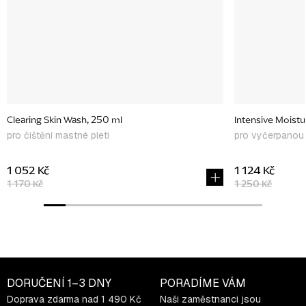
Clearing Skin Wash, 250 ml
Intensive Moistu
pro čištění mastné pleti
pro vyčerpanou 
1 052 Kč
1 124 Kč
1 170 Kč
1 250 Kč
DORUČENÍ
1–3 DNY
PORADÍME VÁM
Doprava zdarma nad 1 490 Kč
Naši zaměstnanci jsou