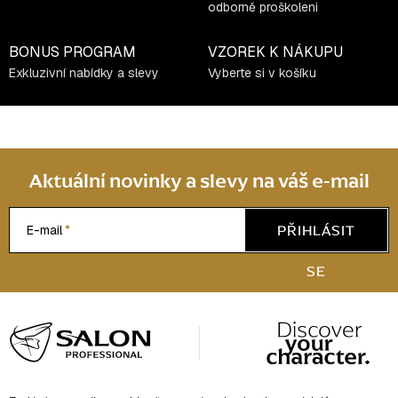
odborně proškoleni
BONUS PROGRAM
VZOREK K NÁKUPU
Exkluzivní nabídky a slevy
Vyberte si v košíku
Aktuální novinky a slevy na váš e-mail
PŘIHLÁSIT
E-mail
SE
Z
á
p
a