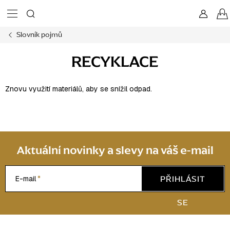
Přejít
na
obsah
Slovník pojmů
RECYKLACE
Znovu využití materiálů, aby se snížil odpad.
Aktuální novinky a slevy na váš e-mail
PŘIHLÁSIT
E-mail
SE
Z