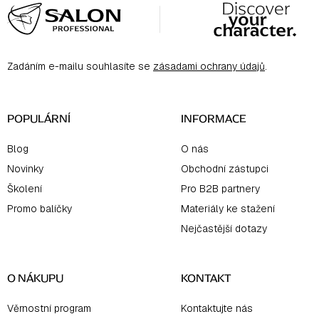
á
p
a
Zadáním e-mailu souhlasíte se
zásadami ochrany údajů
.
t
í
POPULÁRNÍ
INFORMACE
Blog
O nás
Novinky
Obchodní zástupci
Školení
Pro B2B partnery
Promo balíčky
Materiály ke stažení
Nejčastější dotazy
O NÁKUPU
KONTAKT
Věrnostní program
Kontaktujte nás