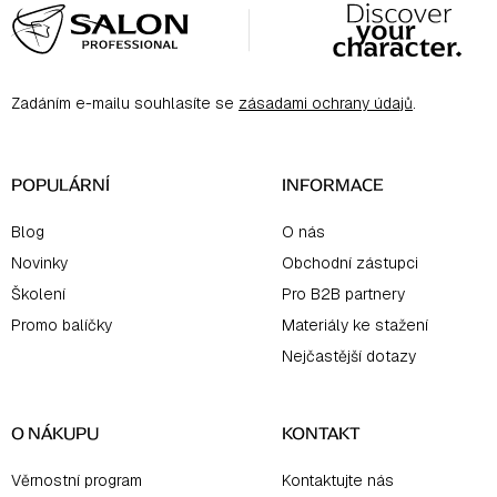
á
p
a
Zadáním e-mailu souhlasíte se
zásadami ochrany údajů
.
t
í
POPULÁRNÍ
INFORMACE
Blog
O nás
Novinky
Obchodní zástupci
Školení
Pro B2B partnery
Promo balíčky
Materiály ke stažení
Nejčastější dotazy
O NÁKUPU
KONTAKT
Věrnostní program
Kontaktujte nás