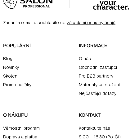
p
a
Zadáním e-mailu souhlasíte se
zásadami ochrany údajů
.
t
í
POPULÁRNÍ
INFORMACE
Blog
O nás
Novinky
Obchodní zástupci
Školení
Pro B2B partnery
Promo balíčky
Materiály ke stažení
Nejčastější dotazy
O NÁKUPU
KONTAKT
Věrnostní program
Kontaktujte nás
Doprava a platba
9:00 – 16:30 (Po-Čt)