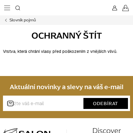
Přejít
N
na
obsah
Slovník pojmů
K
OCHRANNÝ ŠTÍT
Vrstva, která chrání vlasy před poškozením z vnějších vlivů.
Aktuální novinky a slevy na váš e-mail
ODEBÍRAT
Z
á