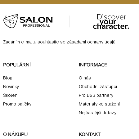
Z
á
p
a
Zadáním e-mailu souhlasíte se
zásadami ochrany údajů
.
t
í
POPULÁRNÍ
INFORMACE
Blog
O nás
Novinky
Obchodní zástupci
Školení
Pro B2B partnery
Promo balíčky
Materiály ke stažení
Nejčastější dotazy
O NÁKUPU
KONTAKT