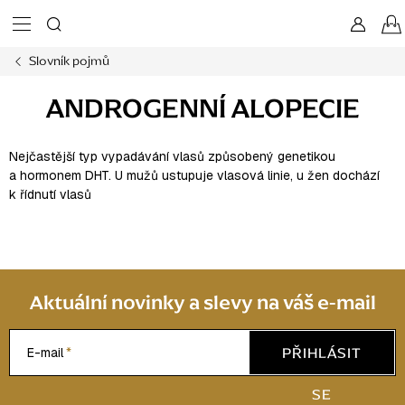
Přejít
na
obsah
Slovník pojmů
ANDROGENNÍ ALOPECIE
Nejčastější typ vypadávání vlasů způsobený genetikou
a hormonem DHT. U mužů ustupuje vlasová linie, u žen dochází
k řídnutí vlasů
Aktuální novinky a slevy na váš e-mail
PŘIHLÁSIT
E-mail
SE