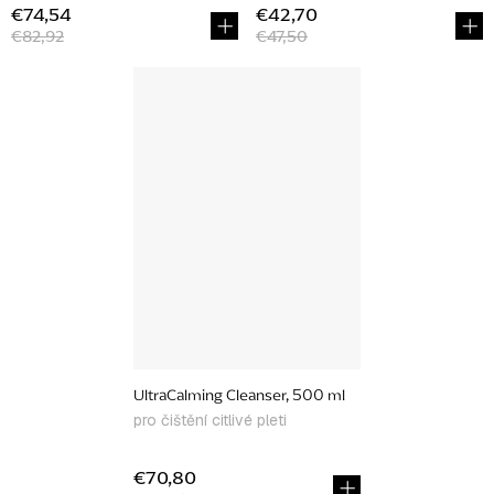
€74,54
€42,70
€82,92
€47,50
UltraCalming Cleanser, 500 ml
pro čištění citlivé pleti
€70,80