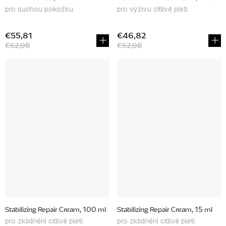
pro suchou pokožku
pro výživu citlivé pleti
€55,81
€46,82
€62,08
€52,08
Stabilizing Repair Cream, 100 ml
Stabilizing Repair Cream, 15 ml
pro zklidnění citlivé pleti
pro zklidnění citlivé pleti