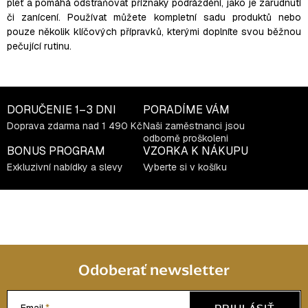
p
pleť a pomáhá odstraňovat příznaky podráždění, jako je zarudnutí
i
či zanícení. Používat můžete kompletní sadu produktů nebo
s
pouze několik klíčových přípravků, kterými doplníte svou běžnou
pečující rutinu.
u
DORUČENIE
1–3 DNI
PORADÍME VÁM
Doprava zdarma nad 1 490 Kč
Naši zaměstnanci jsou
odborně proškoleni
BONUS PROGRAM
VZORKA K NÁKUPU
Exkluzivní nabídky a slevy
Vyberte si v košíku
Odoberať newsletter
PRIHLÁSIŤ
Email