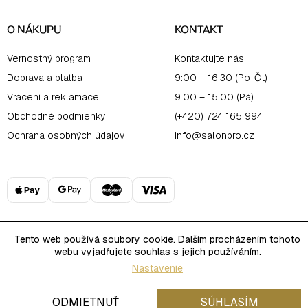
O NÁKUPU
KONTAKT
Vernostný program
Kontaktujte nás
Doprava a platba
9:00 – 16:30 (Po-Čt)
Vrácení a reklamace
9:00 – 15:00 (Pá)
Obchodné podmienky
(+420) 724 165 994
Ochrana osobných údajov
info@salonpro.cz
Tento web používá soubory cookie. Dalším procházením tohoto
Copyright 2026
Salon Online
. Všetky práva vyhradené.
webu vyjadřujete souhlas s jejich používáním.
Upraviť nastavenie cookies
Vytvoril Shoptet
Nastavenie
ODMIETNUŤ
SÚHLASÍM