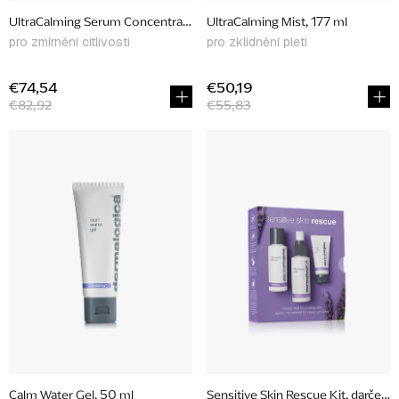
u
UltraCalming Serum Concentrate, 40 ml
UltraCalming Mist, 177 ml
k
pro zmírnění citlivosti
pro zklidnění pleti
t
o
€74,54
€50,19
€82,92
€55,83
v
Calm Water Gel, 50 ml
Sensitive Skin Rescue Kit, darčeko