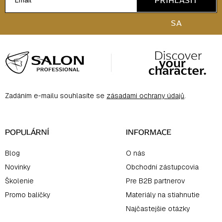
SA
Z
á
p
ä
Zadáním e-mailu souhlasíte se
zásadami ochrany údajů
.
t
i
e
POPULÁRNÍ
INFORMACE
Blog
O nás
Novinky
Obchodní zástupcovia
Školenie
Pre B2B partnerov
Promo balíčky
Materiály na stiahnutie
Najčastejšie otázky