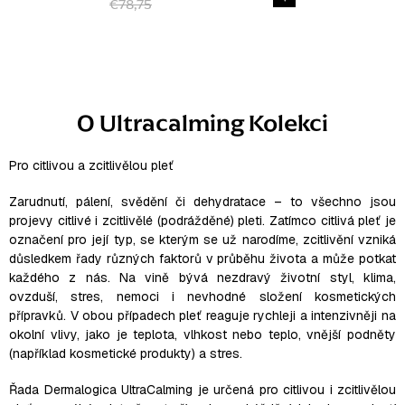
€78,75
O
v
l
O Ultracalming Kolekci
á
d
a
Pro citlivou a zcitlivělou pleť
c
Zarudnutí, pálení, svědění či dehydratace – to všechno jsou
i
projevy
citlivé i zcitlivělé (podrážděné) pleti
. Zatímco citlivá pleť je
e
označení pro její typ, se kterým se už narodíme, zcitlivění vzniká
p
důsledkem řady různých faktorů v průběhu života a může potkat
r
každého z nás. Na vině bývá nezdravý životní styl, klima,
v
ovzduší, stres, nemoci i nevhodné složení kosmetických
přípravků. V obou případech pleť reaguje rychleji a intenzivněji na
k
okolní vlivy, jako je teplota, vlhkost nebo teplo, vnější podněty
y
(například kosmetické produkty) a stres.
v
ý
Řada
Dermalogica UltraCalming
je určená pro citlivou i zcitlivělou