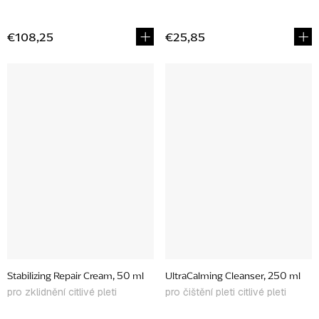
€108,25
€25,85
Stabilizing Repair Cream, 50 ml
UltraCalming Cleanser, 250 ml
pro zklidnění citlivé pleti
pro čištění pleti citlivé pleti