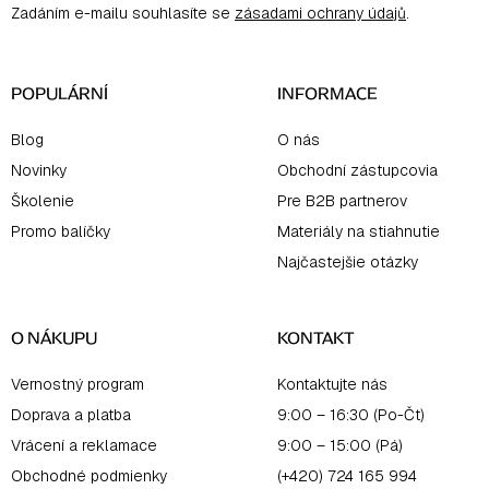
Zadáním e-mailu souhlasíte se
zásadami ochrany údajů
.
t
i
e
POPULÁRNÍ
INFORMACE
Blog
O nás
Novinky
Obchodní zástupcovia
Školenie
Pre B2B partnerov
Promo balíčky
Materiály na stiahnutie
Najčastejšie otázky
O NÁKUPU
KONTAKT
Vernostný program
Kontaktujte nás
Doprava a platba
9:00 – 16:30 (Po-Čt)
Vrácení a reklamace
9:00 – 15:00 (Pá)
Obchodné podmienky
(+420) 724 165 994