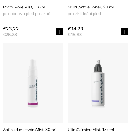
u
Micro-Pore Mist, 118 ml
Multi-Active Toner, 50 ml
k
pro obnovu pleti po akné
pro zklidnění pleti
t
o
€23,22
€14,23
€25,83
€15,83
v
Antioxidant HydraMist, 30 ml
UltraCalming Mist, 177 ml