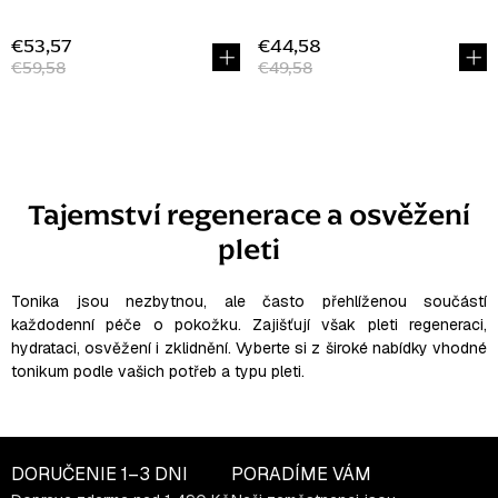
€53,57
€44,58
€59,58
€49,58
O
v
l
Tajemství regenerace a osvěžení
á
pleti
d
a
c
Tonika jsou nezbytnou, ale často přehlíženou součástí
i
každodenní péče o pokožku. Zajišťují však pleti regeneraci,
e
hydrataci, osvěžení i zklidnění. Vyberte si z široké nabídky vhodné
tonikum podle vašich potřeb a typu pleti.
p
r
v
k
DORUČENIE
1–3 DNI
PORADÍME VÁM
y