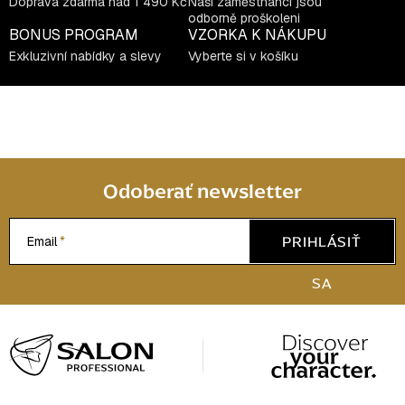
Doprava zdarma nad 1 490 Kč
Naši zaměstnanci jsou
v
odborně proškoleni
ý
BONUS PROGRAM
VZORKA K NÁKUPU
p
Exkluzivní nabídky a slevy
Vyberte si v košíku
i
s
u
Odoberať newsletter
PRIHLÁSIŤ
Email
SA
Z
á
p
ä