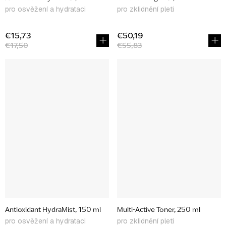
pro osvěžení a hydrataci
pro zklidnění pleti
€15,73
€50,19
€17,50
€55,83
Antioxidant HydraMist, 150 ml
Multi-Active Toner, 250 ml
pro osvěžení a hydrataci
pro zklidnění pleti