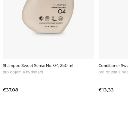
o
d
u
k
t
o
v
Shampoo Sweet Sense No. 04, 250 ml
pro objem a hydrataci
pro objem a hyd
€37,08
€13,33