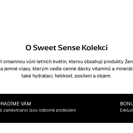
O Sweet Sense Kolekci
st omamnou vůní letních květin, kterou obsahují produkty Ze
í a jemné vlasy, kterým vedle cenné dávky vitamínů a minerál
také hydrataci, hebkost, posílení a objem.
RADÍME VÁM
BON
i zaměstnanci jsou odborně proškoleni
Exkluz