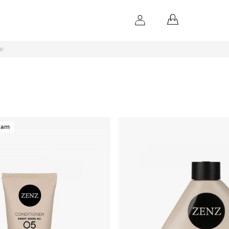
NÁKUPNÝ
KOŠÍK
e
gram