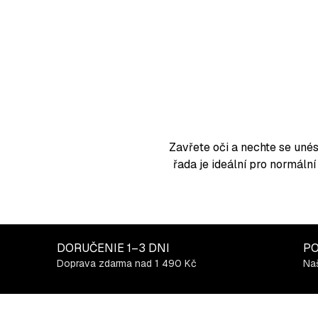
O
v
l
á
d
a
Zavřete oči a nechte se uné
c
řada je ideální pro normáln
i
e
p
r
DORUČENIE
1–3 DNI
PO
v
Doprava zdarma nad 1 490 Kč
Naš
k
y
v