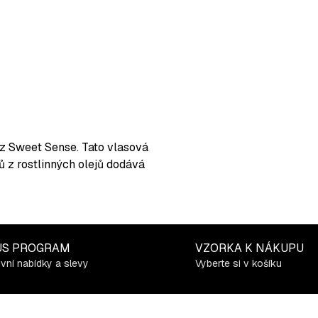
nz Sweet Sense. Tato vlasová
ů z rostlinných olejů dodává
US PROGRAM
VZORKA K NÁKUPU
ivní nabídky a slevy
Vyberte si v košíku