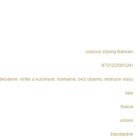
vlasový styling Balmain
8721225811241
oškodené, vlnité a kučeravé, normálne, bez objemu, rednúce vlasy
laky
fixácia
unisex
štandardné