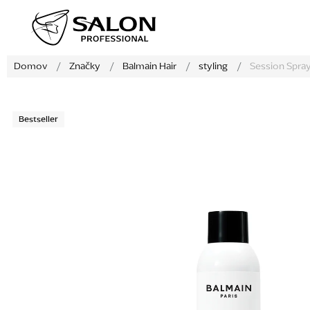
Prejsť
na
obsah
Domov
/
Značky
/
Balmain Hair
/
styling
/
Session Spra
Bestseller