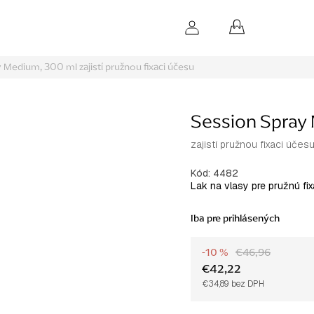
NÁKUPNÝ
KOŠÍK
y Medium, 300 ml
zajistí pružnou fixaci účesu
Session Spray
zajistí pružnou fixaci účes
Kód:
4482
Lak na vlasy pre pružnú fi
Iba pre prihlásených
-10 %
€46,96
€42,22
€34,89 bez DPH
Jednotková