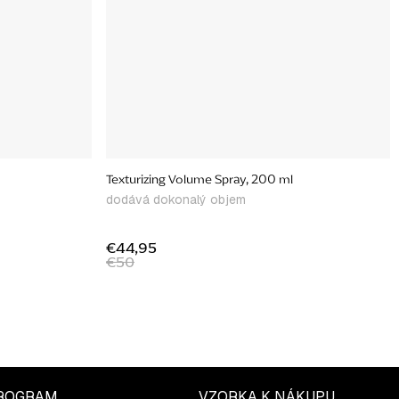
Texturizing Volume Spray, 200 ml
dodává dokonalý objem
€44,95
€50
ROGRAM
VZORKA K NÁKUPU