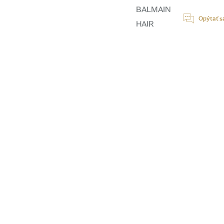
cena:
BALMAIN
Opýtať s
HAIR