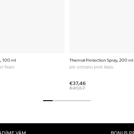
g, 100 ml
Thermal Protection Spray, 200 ml
í fixaci
pro ochranu proti teplu
€37,46
€41,67
ADÍME VÁM
BONUS P