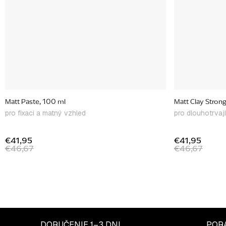
Matt Paste, 100 ml
Matt Clay Stron
pro fixaci a matný vzhled
pro dlouhotrvajíc
€41,95
€41,95
€46,67
€46,67
DORUČENIE
1–3 DNI
POR