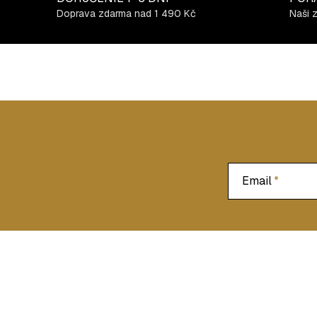
Doprava zdarma nad 1 490 Kč
Naši 
Email
Z
á
p
ä