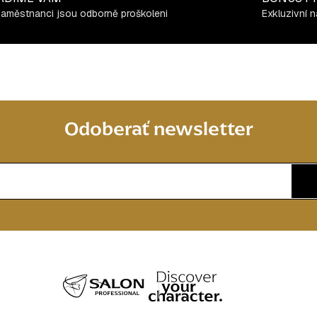
zaměstnanci jsou odborně proškoleni
Exkluzivní n
Odoberať newsletter