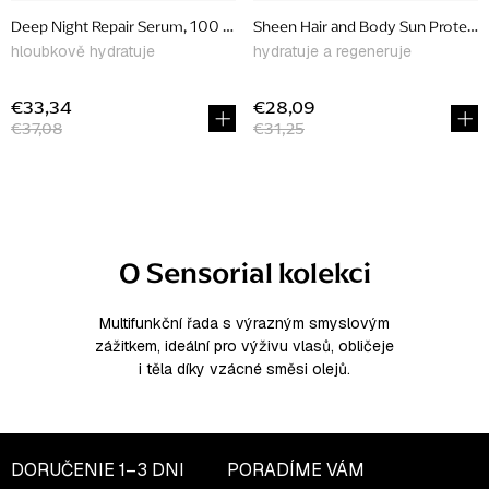
u
Deep Night Repair Serum, 100 ml
Sheen Hair and Body Sun Protecti
k
hloubkově hydratuje
hydratuje a regeneruje
t
o
€33,34
€28,09
€37,08
€31,25
v
O
v
l
O Sensorial kolekci
á
d
a
Multifunkční řada s výrazným smyslovým
zážitkem, ideální pro výživu vlasů, obličeje
c
i těla díky vzácné směsi olejů.
i
e
p
r
DORUČENIE
1–3 DNI
PORADÍME VÁM
v