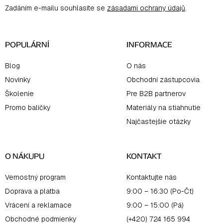
ä
Zadáním e-mailu souhlasíte se
zásadami ochrany údajů
.
t
i
e
POPULÁRNÍ
INFORMACE
Blog
O nás
Novinky
Obchodní zástupcovia
Školenie
Pre B2B partnerov
Promo balíčky
Materiály na stiahnutie
Najčastejšie otázky
O NÁKUPU
KONTAKT
Vernostný program
Kontaktujte nás
Doprava a platba
9:00 – 16:30 (Po-Čt)
Vrácení a reklamace
9:00 – 15:00 (Pá)
Obchodné podmienky
(+420) 724 165 994