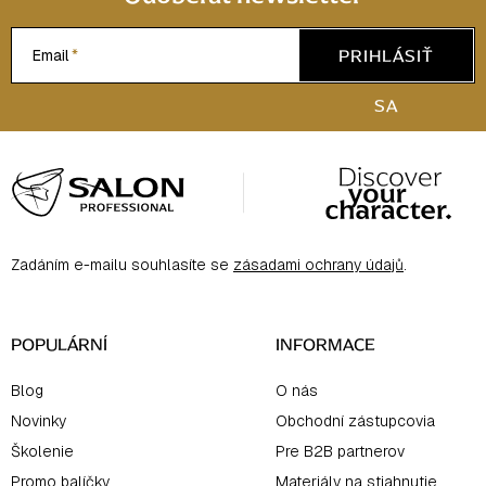
v
ý
PRIHLÁSIŤ
Email
p
i
SA
s
Z
u
á
p
ä
Zadáním e-mailu souhlasíte se
zásadami ochrany údajů
.
t
i
e
POPULÁRNÍ
INFORMACE
Blog
O nás
Novinky
Obchodní zástupcovia
Školenie
Pre B2B partnerov
Promo balíčky
Materiály na stiahnutie