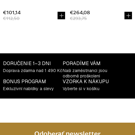
€101,14
€264,08
€112,50
€293,75
O
v
l
á
DORUČENIE
1–3 DNI
PORADÍME VÁM
d
Doprava zdarma nad 1 490 Kč
Naši zaměstnanci jsou
a
odborně proškoleni
c
BONUS PROGRAM
VZORKA K NÁKUPU
i
Exkluzivní nabídky a slevy
Vyberte si v košíku
e
p
r
v
k
y
Odoberať newsletter