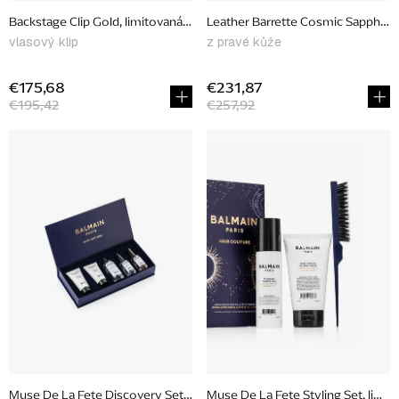
u
Backstage Clip Gold, limitovaná edícia
Leather Barrette Cosmic Sapphire, 
k
vlasový klip
z pravé kůže
t
o
€175,68
€231,87
€195,42
€257,92
v
Muse De La Fete Discovery Set, limitovaná edícia
Muse De La Fete Styling Set, limit