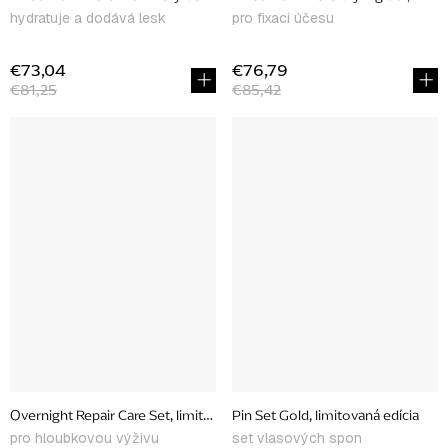
hydratuje a dodává lesk
pro fixaci účesu
€73,04
€76,79
€81,25
€85,42
Overnight Repair Care Set, limitovaná edícia
Pin Set Gold, limitovaná edícia
pro hloubkovou výživu
set vlasových spon