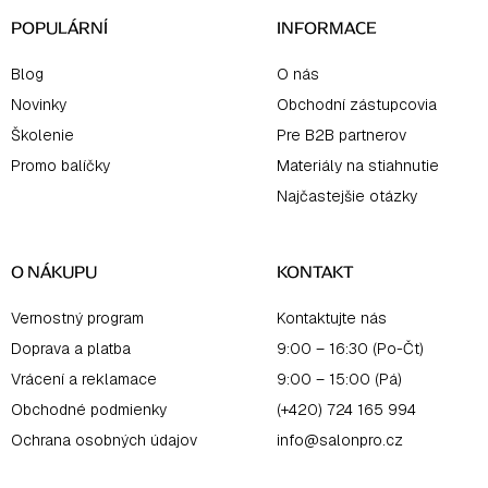
e
POPULÁRNÍ
INFORMACE
Blog
O nás
Novinky
Obchodní zástupcovia
Školenie
Pre B2B partnerov
Promo balíčky
Materiály na stiahnutie
Najčastejšie otázky
O NÁKUPU
KONTAKT
Vernostný program
Kontaktujte nás
Doprava a platba
9:00 – 16:30 (Po-Čt)
Vrácení a reklamace
9:00 – 15:00 (Pá)
Obchodné podmienky
(+420) 724 165 994
Ochrana osobných údajov
info@salonpro.cz