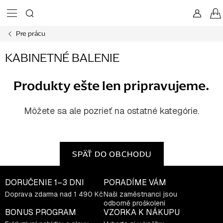
Prejsť
na
obsah
Pre prácu
KABINETNÉ BALENIE
Produkty ešte len pripravujeme.
Môžete sa ale pozrieť na ostatné kategórie.
SPÄŤ DO OBCHODU
DORUČENIE
1–3 DNI
PORADÍME VÁM
Doprava zdarma nad 1 490 Kč
Naši zaměstnanci jsou
odborně proškoleni
BONUS PROGRAM
VZORKA K NÁKUPU