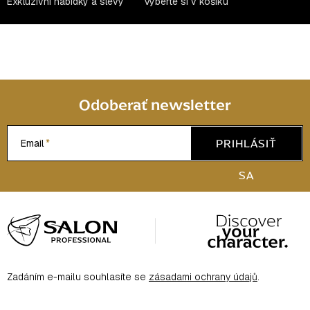
Exkluzivní nabídky a slevy
Vyberte si v košíku
Odoberať newsletter
PRIHLÁSIŤ
Email
SA
Z
á
p
ä
Zadáním e-mailu souhlasíte se
zásadami ochrany údajů
.
t
i