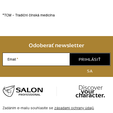
*TCM - Tradiční čínská medicína
Odoberať newsletter
PRIHLÁSIŤ
Email
SA
Z
á
p
ä
Zadáním e-mailu souhlasíte se
zásadami ochrany údajů
.
t