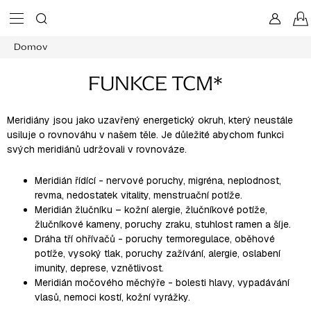
Prejsť
na
obsah
Domov
FUNKCE TCM*
Meridiány jsou jako uzavřený energetický okruh, který neustále
usiluje o rovnováhu v našem těle. Je důležité abychom funkci
svých meridiánů udržovali v rovnováze.
Meridián řídící
- nervové poruchy, migréna, neplodnost,
revma, nedostatek vitality, menstruační potíže.
Meridián žlučníku
– kožní alergie, žlučníkové potíže,
žlučníkové kameny, poruchy zraku, stuhlost ramen a šíje.
Dráha tří ohřívačů
- poruchy termoregulace, oběhové
potíže, vysoký tlak, poruchy zažívání, alergie, oslabení
imunity, deprese, vznětlivost.
Meridián močového měchýře
- bolesti hlavy, vypadávání
vlasů, nemoci kostí, kožní vyrážky.