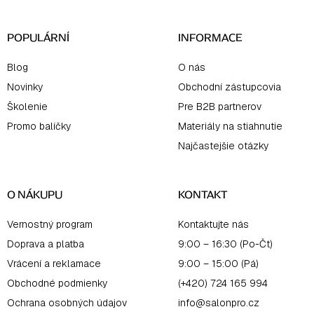
i
e
POPULÁRNÍ
INFORMACE
Blog
O nás
Novinky
Obchodní zástupcovia
Školenie
Pre B2B partnerov
Promo balíčky
Materiály na stiahnutie
Najčastejšie otázky
O NÁKUPU
KONTAKT
Vernostný program
Kontaktujte nás
Doprava a platba
9:00 – 16:30 (Po-Čt)
Vrácení a reklamace
9:00 – 15:00 (Pá)
Obchodné podmienky
(+420) 724 165 994
Ochrana osobných údajov
info@salonpro.cz